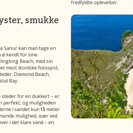
fredfyldte oplevelser.
kyster, smukke
ra Sanur kan man tage en
 ø kendt for sine
elingking Beach, med sin
et mest ikoniske fotospot,
teder: Diamond Beach,
stal Bay.
e steder for en dukkert – er
en perfekt, og muligheden
derne i sandet kun få meter
lysende mulighed, især ved
er i det klare vand – en