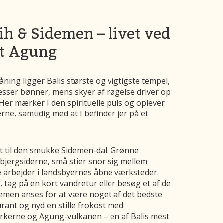
ih & Sidemen – livet ved
nt Agung
ning ligger Balis største og vigtigste tempel,
sser bønner, mens skyer af røgelse driver op
er mærker I den spirituelle puls og oplever
erne, samtidig med at I befinder jer på et
gt til den smukke Sidemen-dal. Grønne
 bjergsiderne, små stier snor sig mellem
 arbejder i landsbyernes åbne værksteder.
 tag på en kort vandretur eller besøg et af de
demen anses for at være noget af det bedste
aurant og nyd en stille frokost med
rkerne og Agung-vulkanen – en af Balis mest