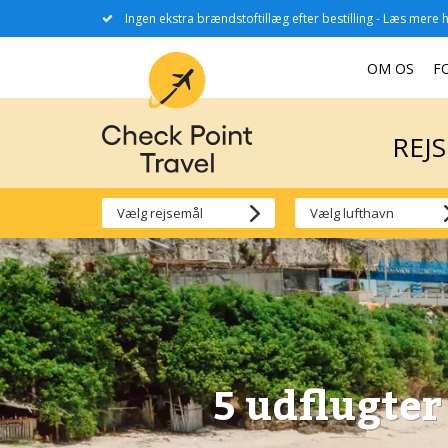
Ingen ekstra brændstoftillæg efter bestilling - Læs mere h
REJ
OM OS
F
REJ
5 udflugter