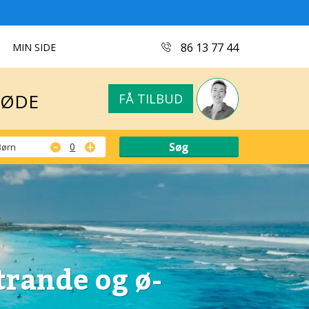
MØDE
FÅ TILBUD
86 13 77 44
MIN SIDE
MØDE
FÅ TILBUD
-
+
Børn
trande og ø-