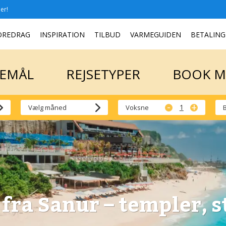
er!
SEMÅL
REJSETYPER
BOOK 
OREDRAG
INSPIRATION
TILBUD
VARMEGUIDEN
BETALING
SEMÅL
REJSETYPER
BOOK 
-
+
Voksne
 fra Sanur – templer, s