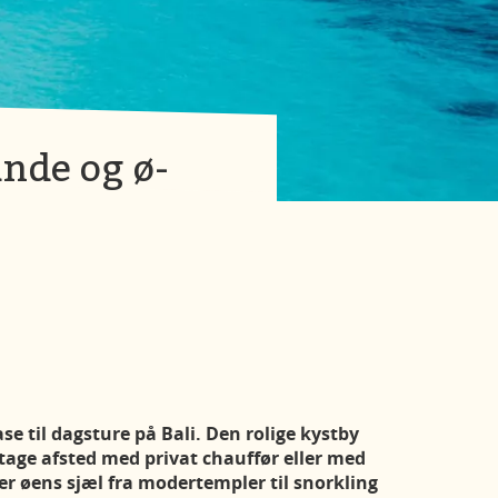
ande og ø-
e til dagsture på Bali. Den rolige kystby
 tage afsted med privat chauffør eller med
ser øens sjæl fra modertempler til snorkling