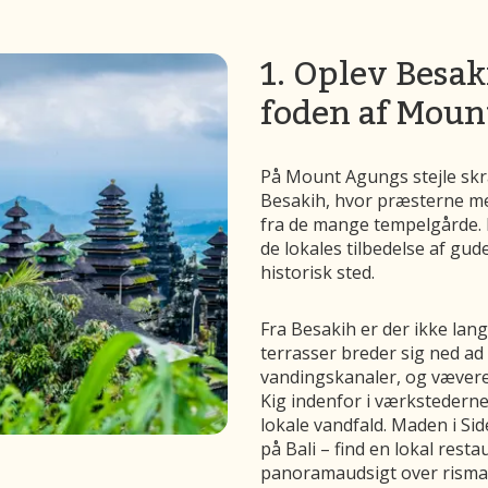
1. Oplev Besak
foden af Mou
På Mount Agungs stejle skrå
Besakih, hvor præsterne me
fra de mange tempelgårde. H
de lokales tilbedelse af gud
historisk sted.
Fra Besakih er der ikke lan
terrasser breder sig ned ad
vandingskanaler, og vævere
Kig indenfor i værkstederne,
lokale vandfald. Maden i Si
på Bali – find en lokal rest
panoramaudsigt over risma