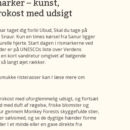
arker – kunst,
rokost med udsigt
 har taget dig forbi Ubud, Skal du tage på
i Snaur. Kun en times kørsel fra Sanur ligger
urelle hjerte. Start dagen i rismarkerne ved
, der er på UNESCOs liste over Verdens
å en kort vandretur omgivet af bølgende
så langt øjet rækker.
is smukke risterasser kan I læse mere om
l frokost med uforglemmelig udsigt, og fortsæt
d med duft af røgelse, friske blomster og
e tur gennem Monkey Forests skyggefulde stier,
ler sølvsmed, og se de dygtige hænder forme
r I et minde eller en gave direkte fra