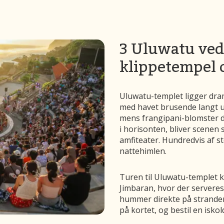
3 Uluwatu ved
klippetempel 
Uluwatu-templet ligger dram
med havet brusende langt u
mens frangipani-blomster du
i horisonten, bliver scenen 
amfiteater. Hundredvis af s
nattehimlen.
Turen til Uluwatu-templet k
Jimbaran, hvor der serveres 
hummer direkte på stranden
på kortet, og bestil en isko