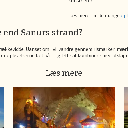
kunstneren.
Læs mere om de mange
opl
re end Sanurs strand?
rækkevidde. Uanset om I vil vandre gennem rismarker, mærke
 er oplevelserne tæt på – og lette at kombinere med afslap
Læs mere