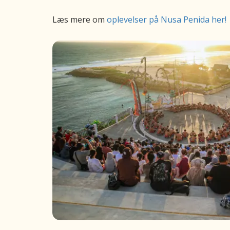
Læs mere om
oplevelser på Nusa Penida her!