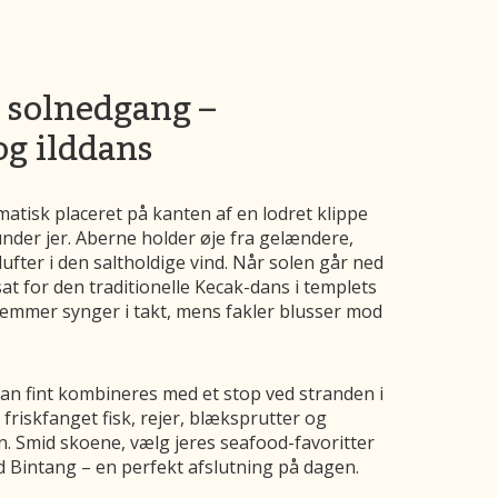
 solnedgang –
og ilddans
atisk placeret på kanten af en lodret klippe
nder jer. Aberne holder øje fra gelændere,
fter i den saltholdige vind. Når solen går ned
sat for den traditionelle Kecak-dans i templets
temmer synger i takt, mens fakler blusser mod
an fint kombineres med et stop ved stranden i
friskfanget fisk, rejer, blæksprutter og
. Smid skoene, vælg jeres seafood-favoritter
ld Bintang – en perfekt afslutning på dagen.