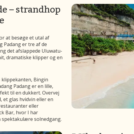
de – strandhop
e
or at besøge et utal af
g Padang er tre af de
ing det afslappede Uluwatu-
it, dramatiske klipper og en
a klippekanten, Bingin
dang Padang er en lille,
kt til en dukkert. Overvej
 et glas hvidvin eller en
restauranter eller
k Bar, hvor I har
n spektakulære solnedgang.