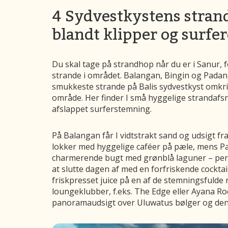
4 Sydvestkystens stran
blandt klipper og surfer
Du skal tage på strandhop når du er i Sanur, f
strande i området. Balangan, Bingin og Padan
smukkeste strande på Balis sydvestkyst omkr
område. Her finder I små hyggelige strandafsn
afslappet surferstemning.
På Balangan får I vidtstrakt sand og udsigt fr
lokker med hyggelige caféer på pæle, mens Pa
charmerende bugt med grønblå laguner – perfe
at slutte dagen af med en forfriskende cocktail,
friskpresset juice på en af de stemningsfulde 
loungeklubber, f.eks. The Edge eller Ayana Roc
panoramaudsigt over Uluwatus bølger og de