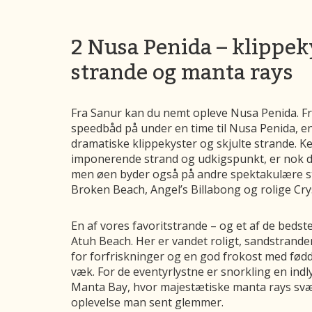
2 Nusa Penida – klippe
strande og manta rays
Fra Sanur kan du nemt opleve Nusa Penida. F
speedbåd på under en time til Nusa Penida, en
dramatiske klippekyster og skjulte strande. K
imponerende strand og udkigspunkt, er nok d
men øen byder også på andre spektakulære s
Broken Beach, Angel’s Billabong og rolige Cry
En af vores favoritstrande – og et af de bedst
Atuh Beach. Her er vandet roligt, sandstrand
for forfriskninger og en god frokost med fød
væk. For de eventyrlystne er snorkling en ind
Manta Bay, hvor majestætiske manta rays svæv
oplevelse man sent glemmer.