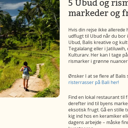
5 Ubud og rism
markeder og f
Hvis din rejse ikke allerede
udflugt til Ubud når du bor 
Ubud, Balis kreative og kult
Tegalalang eller i Jatiluwih
Kulturarv. Her kan I tage p
rismarker i grønne nuancer 
Ønsker I at se flere af Bal
risterrasser på Bali her!
Find en lokal restaurant ti
derefter ind til byens marke
eksotisk frugt. Gå en still
kig ind hos en keramiker el
dagens arbejde – måske finde