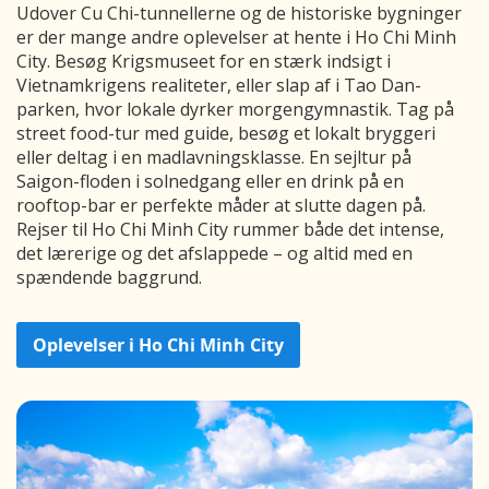
Udover Cu Chi-tunnellerne og de historiske bygninger
er der mange andre oplevelser at hente i Ho Chi Minh
City. Besøg Krigsmuseet for en stærk indsigt i
Vietnamkrigens realiteter, eller slap af i Tao Dan-
parken, hvor lokale dyrker morgengymnastik. Tag på
street food-tur med guide, besøg et lokalt bryggeri
eller deltag i en madlavningsklasse. En sejltur på
Saigon-floden i solnedgang eller en drink på en
rooftop-bar er perfekte måder at slutte dagen på.
Rejser til Ho Chi Minh City rummer både det intense,
det lærerige og det afslappede – og altid med en
spændende baggrund.
Oplevelser i Ho Chi Minh City