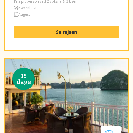
Pris pr. person ved 2 voksne & 2 børn
København
August
Se rejsen
15
dage