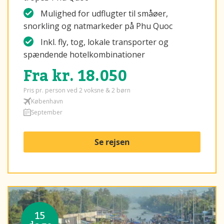
Mulighed for udflugter til småøer,
snorkling og natmarkeder på Phu Quoc
Inkl. fly, tog, lokale transporter og
spændende hotelkombinationer
Fra kr. 18.050
Pris pr. person ved 2 voksne & 2 børn
København
September
Se rejsen
15