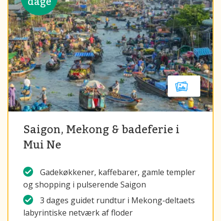
dage
Saigon, Mekong & badeferie i
Mui Ne
Gadekøkkener, kaffebarer, gamle templer
og shopping i pulserende Saigon
3 dages guidet rundtur i Mekong-deltaets
labyrintiske netværk af floder