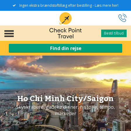
Ingen ekstra brændstoftillæg efter bestilling - Læs mere her!
Bestil tilbud
Bestil tilbud
Find din rejse
Ho Chi Minh City/Saigon
Skyskrabere, gadekøkkener, historie, tempo,
markeder