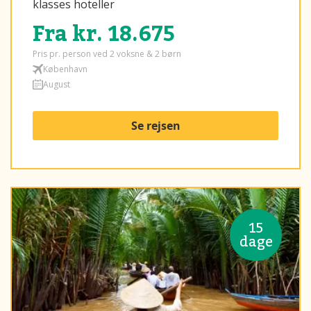
klasses hoteller
Fra kr. 18.675
Pris pr. person ved 2 voksne & 2 børn
København
August
Se rejsen
15
dage