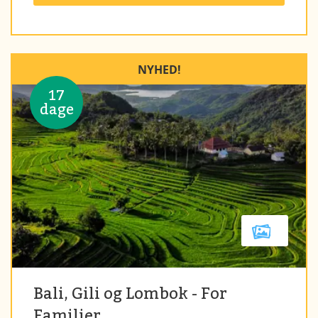
NYHED!
17
dage
Bali, Gili og Lombok - For
Familier