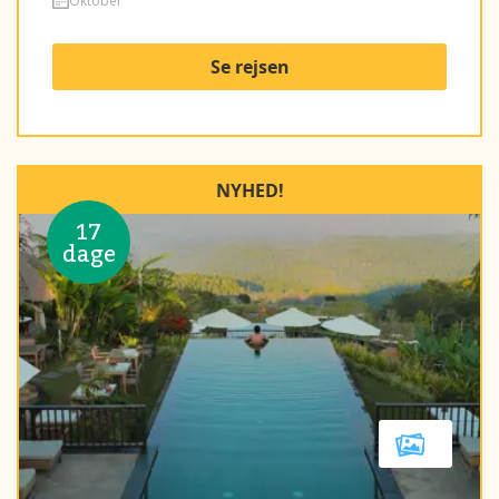
Oktober
Se rejsen
NYHED!
17
dage