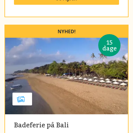
NYHED!
15
dage
Badeferie på Bali