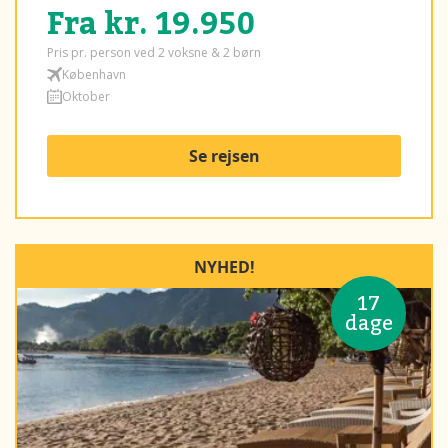
Fra kr. 19.950
Pris pr. person ved 2 voksne & 2 børn
København
Oktober
Se rejsen
NYHED!
17
dage