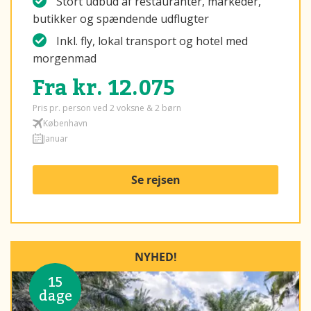
Stort udbud af restauranter, markeder,
butikker og spændende udflugter
Inkl. fly, lokal transport og hotel med
morgenmad
Fra kr. 12.075
Pris pr. person ved 2 voksne & 2 børn
København
Januar
Se rejsen
NYHED!
15
dage