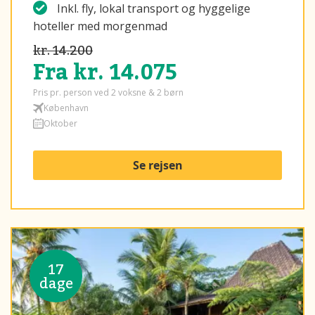
Inkl. fly, lokal transport og hyggelige
hoteller med morgenmad
kr. 14.200
Fra kr. 14.075
Pris pr. person ved 2 voksne & 2 børn
København
Oktober
Se rejsen
17
dage