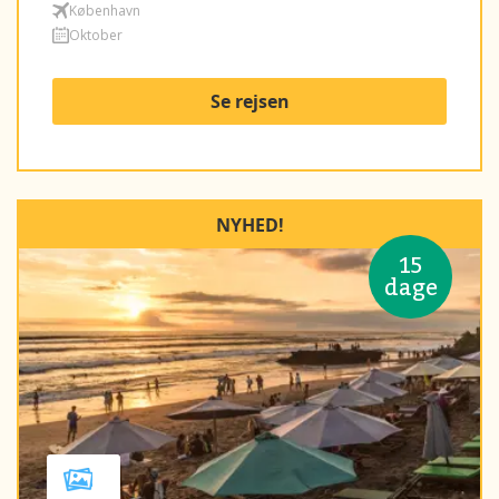
København
Oktober
Se rejsen
NYHED!
15
dage