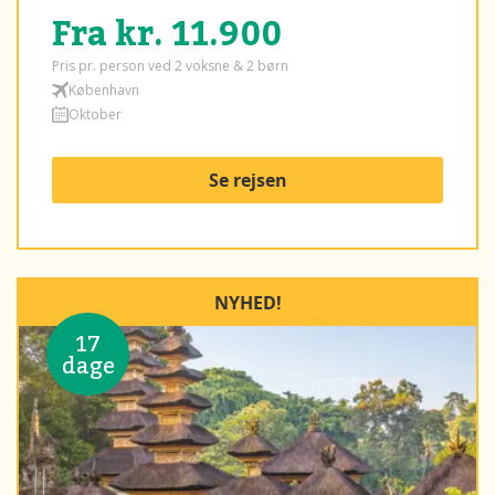
Fra kr. 11.900
Pris pr. person ved 2 voksne & 2 børn
København
Oktober
Se rejsen
NYHED!
17
dage