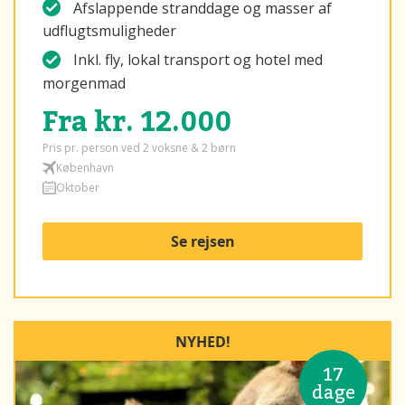
Afslappende stranddage og masser af
udflugtsmuligheder
Inkl. fly, lokal transport og hotel med
morgenmad
Fra kr. 12.000
Pris pr. person ved 2 voksne & 2 børn
København
Oktober
Se rejsen
NYHED!
17
dage