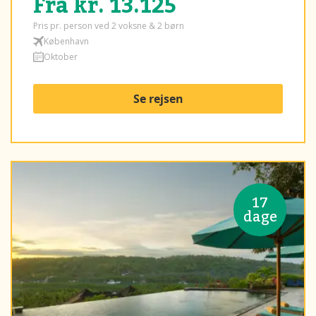
Fra kr. 13.125
Pris pr. person ved 2 voksne & 2 børn
København
Oktober
Se rejsen
17
dage