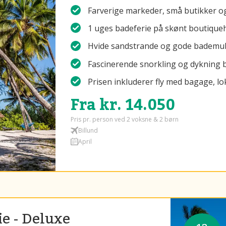
Farverige markeder, små butikker 
1 uges badeferie på skønt boutique
Hvide sandstrande og gode bademuli
Fascinerende snorkling og dykning b
Prisen inkluderer fly med bagage, lo
Fra kr. 14.050
Pris pr. person ved 2 voksne & 2 børn
Billund
April
e - Deluxe