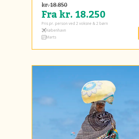
kr. 18.850
Fra kr. 18.250
Pris pr. person ved 2 voksne & 2 børn
København
Marts