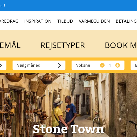
er!
SEMÅL
REJSETYPER
BOOK 
OREDRAG
INSPIRATION
TILBUD
VARMEGUIDEN
BETALING
SEMÅL
REJSETYPER
BOOK 
-
+
Voksne
Stone Town