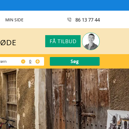
MØDE
FÅ TILBUD
86 13 77 44
MIN SIDE
MØDE
FÅ TILBUD
-
+
Børn