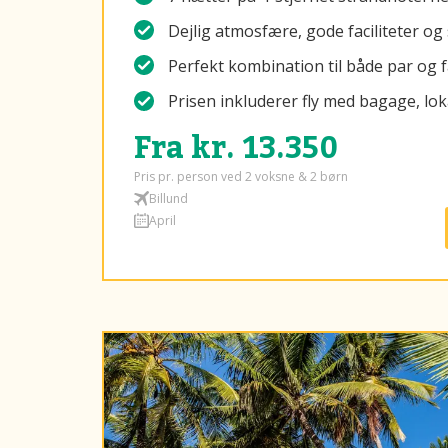
Dejlig atmosfære, gode faciliteter og
Perfekt kombination til både par og f
Prisen inkluderer fly med bagage, lok
Fra kr. 13.350
Pris pr. person ved 2 voksne & 2 børn
Billund
April