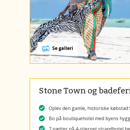
Se galleri
Stone Town og badefer
Oplev den gamle, historiske købstad
Bo på boutiquehotel med byens hygge
7 nætter på 4-stjernet strandhotel hel