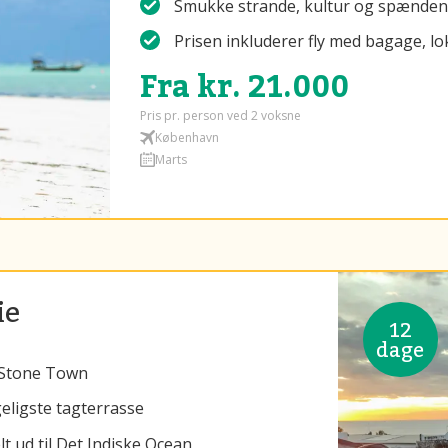
Smukke strande, kultur og spænden
Prisen inkluderer fly med bagage, lo
Fra kr. 21.000
Pris pr. person ved 2 voksne
København
Marts
ie
12
dage
 Stone Town
ligste tagterrasse
t ud til Det Indiske Ocean