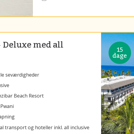
- Deluxe med all
15
dage
alle seværdigheder
usive
nzibar Beach Resort
 Pwani
lapning
 transport og hoteller inkl. all inclusive