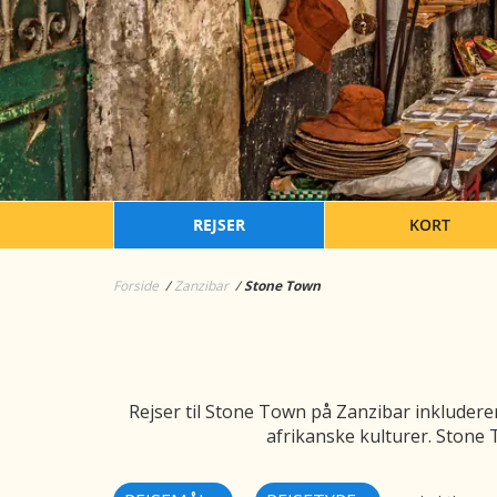
REJSER
KORT
Forside
Zanzibar
Stone Town
Rejser til Stone Town på Zanzibar inkluderer
afrikanske kulturer. Stone