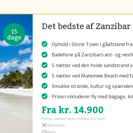
Det bedste af Zanzibar
15
dage
Ophold i Stone Town i gåafstand fra
Badeferie på Zanzibars øst- og vest
5 nætter ved den hvide sandstrand 
5 nætter ved Matemwe Beach med fa
Smukke strande, kultur og spænden
Prisen inkluderer fly med bagage, lo
Fra kr. 14.900
Pris pr. person ved 2 voksne & 2 børn
København
Marts