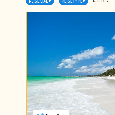
REJSEMÅL
REJSETYPE
Nulstil filter