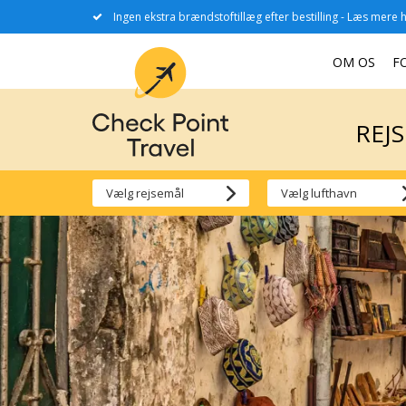
Ingen ekstra brændstoftillæg efter bestilling - Læs mere h
REJ
OM OS
F
REJ