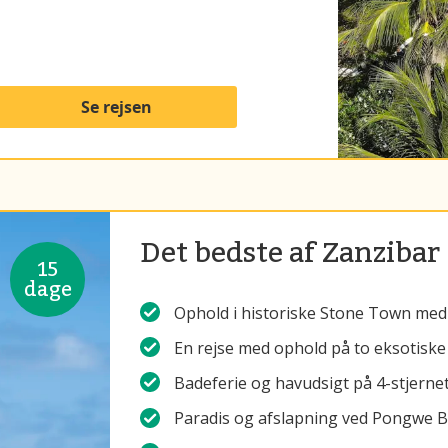
Se rejsen
Det bedste af Zanzibar
15
dage
Ophold i historiske Stone Town med 
En rejse med ophold på to eksotiske
Badeferie og havudsigt på 4-stjerne
Paradis og afslapning ved Pongwe 