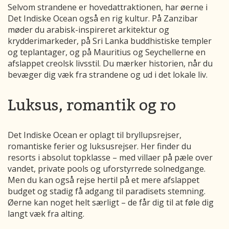
Selvom strandene er hovedattraktionen, har øerne i
Det Indiske Ocean også en rig kultur. På Zanzibar
møder du arabisk-inspireret arkitektur og
krydderimarkeder, på Sri Lanka buddhistiske templer
og teplantager, og på Mauritius og Seychellerne en
afslappet creolsk livsstil. Du mærker historien, når du
bevæger dig væk fra strandene og ud i det lokale liv.
Luksus, romantik og ro
Det Indiske Ocean er oplagt til bryllupsrejser,
romantiske ferier og luksusrejser. Her finder du
resorts i absolut topklasse – med villaer på pæle over
vandet, private pools og uforstyrrede solnedgange.
Men du kan også rejse hertil på et mere afslappet
budget og stadig få adgang til paradisets stemning.
Øerne kan noget helt særligt – de får dig til at føle dig
langt væk fra alting.