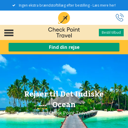
Ingen ekstra brændstoftillæg efter bestilling - Læs mere her!
Bestil tilbud
Bestil tilbud
Find din rejse
Rejser til Det Indiske
Ocean
med Check Point Travel