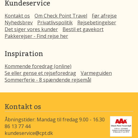
Kundeservice
Kontakt os
Om Check Point Travel
Før afrejse
Nyhedsbrev
Privatlivspolitik
Rejsebetingelser
Det siger vores kunder
Bestil et gavekort
Pakkerejser - Find rejse her
Inspiration
Kommende foredrag (online)
Se eller gense et rejseforedrag
Varmeguiden
Sommerferie - 8 spændende rejsemål
Kontakt os
Åbningstider: Mandag til fredag 9.00 - 16.30
86 13 77 44
kundeservice@cpt.dk