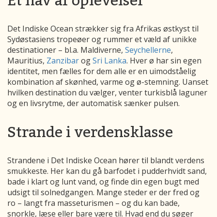
Et hav af oplevelser
Det Indiske Ocean strækker sig fra Afrikas østkyst til
Sydøstasiens tropeøer og rummer et væld af unikke
destinationer – bl.a. Maldiverne,
Seychellerne
,
Mauritius,
Zanzibar
og
Sri Lanka
. Hver ø har sin egen
identitet, men fælles for dem alle er en uimodståelig
kombination af skønhed, varme og ø-stemning. Uanset
hvilken destination du vælger, venter turkisblå laguner
og en livsrytme, der automatisk sænker pulsen.
Strande i verdensklasse
Strandene i Det Indiske Ocean hører til blandt verdens
smukkeste. Her kan du gå barfodet i pudderhvidt sand,
bade i klart og lunt vand, og finde din egen bugt med
udsigt til solnedgangen. Mange steder er der fred og
ro – langt fra masseturismen – og du kan bade,
snorkle, læse eller bare være til. Hvad end du søger