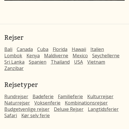
Rejser
Bali
Canada
Cuba
Florida
Hawaii
Italien
Lombok
Kenya
Maldiverne
Mexico
Seychellerne
Sri Lanka
Spanien
Thailand
USA
Vietnam
Zanzibar
Rejsetyper
Rundrejser
Badeferie
Familieferie
Kulturrejser
Naturrejser
Voksenferie
Kombinationsrejser
Budgetvenlige rejser
Deluxe Rejser
Langtidsferier
Safari
Kør selv ferie