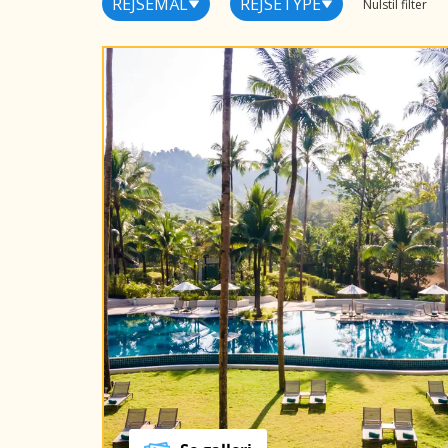
REJSEMÅL
REJSETYPE
Nulstil filter