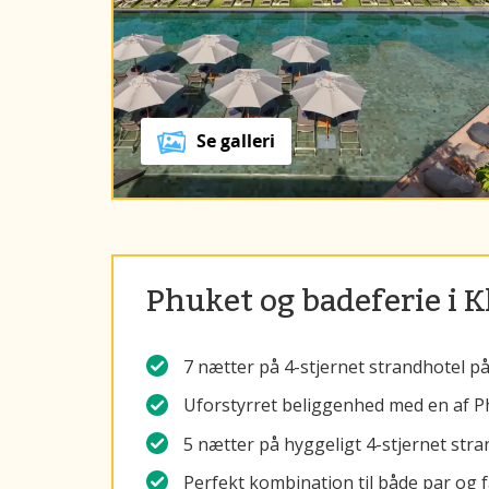
Se galleri
Phuket og badeferie i 
7 nætter på 4-stjernet strandhotel p
Uforstyrret beliggenhed med en af P
5 nætter på hyggeligt 4-stjernet stra
Perfekt kombination til både par og f