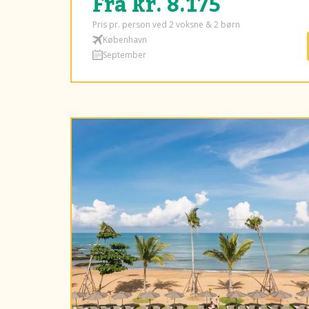
Fra kr. 8.175
Pris pr. person ved 2 voksne & 2 børn
København
September