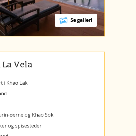
Se galleri
 La Vela
t i Khao Lak
and
Surin-øerne og Khao Sok
kker og spisesteder