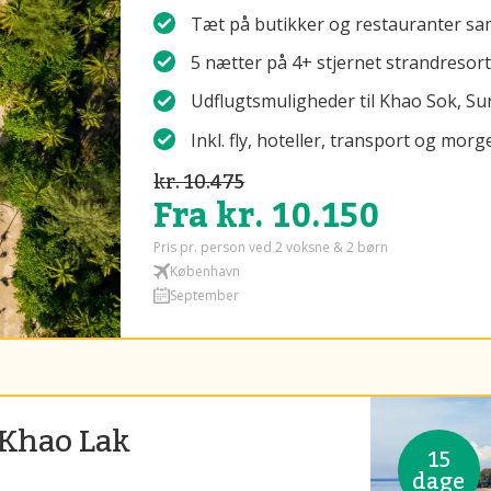
Tæt på butikker og restauranter sa
5 nætter på 4+ stjernet strandresort
Udflugtsmuligheder til Khao Sok, Su
Inkl. fly, hoteller, transport og mo
kr. 10.475
Fra kr. 10.150
Pris pr. person ved 2 voksne & 2 børn
København
September
 Khao Lak
15
dage