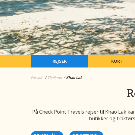
REJSER
KORT
Forside
Thailand
Khao Lak
R
På Check Point Travels rejser til Khao Lak k
butikker og traktørs