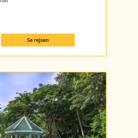
nmad
Se rejsen