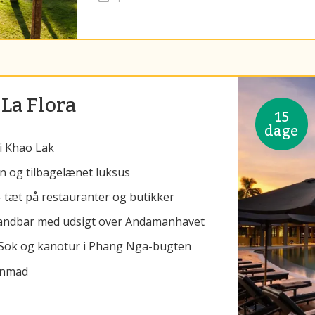
 La Flora
15
dage
 i Khao Lak
n og tilbagelænet luksus
tæt på restauranter og butikker
andbar med udsigt over Andamanhavet
o Sok og kanotur i Phang Nga-bugten
genmad