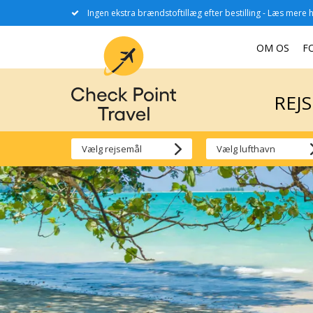
Ingen ekstra brændstoftillæg efter bestilling - Læs mere h
REJ
OM OS
F
REJ