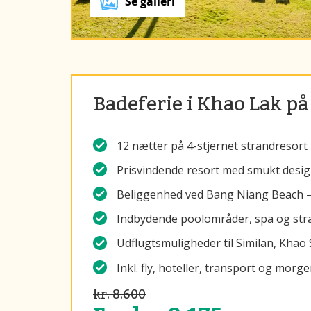
Se galleri
Badeferie i Khao Lak på
12 nætter på 4-stjernet strandresort
Prisvindende resort med smukt desig
Beliggenhed ved Bang Niang Beach – 
Indbydende poolområder, spa og str
Udflugtsmuligheder til Similan, Kha
Inkl. fly, hoteller, transport og mor
kr. 8.600