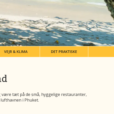
VEJR & KLIMA
DET PRAKTISKE
nd
g være tæt på de små, hyggelige restauranter,
 lufthavnen i Phuket.