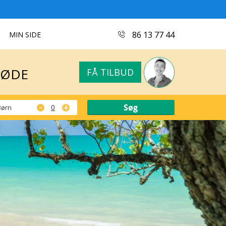
MØDE
FÅ TILBUD
86 13 77 44
MIN SIDE
MØDE
FÅ TILBUD
-
+
Børn