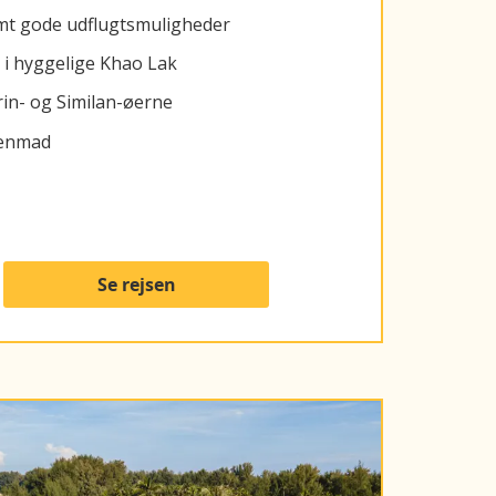
mt gode udflugtsmuligheder
 i hyggelige Khao Lak
rin- og Similan-øerne
rgenmad
Se rejsen