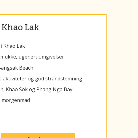
r Khao Lak
 i Khao Lak
 smukke, ugenert omgivelser
 Bangsak Beach
ed aktiviteter og god strandstemning
rin, Khao Sok og Phang Nga Bay
 og morgenmad