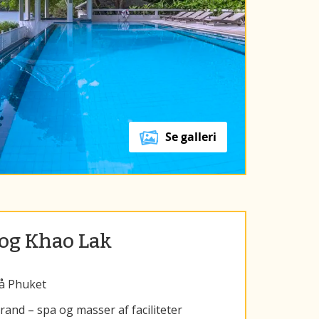
Se galleri
og Khao Lak
på Phuket
and – spa og masser af faciliteter