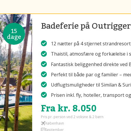
Badeferie på Outrigge
15
dage
12 nætter på 4 stjernet strandresort
Thaistil, atmosfære og forkælelse i
Fantastisk beliggenhed direkte ved
Perfekt til både par og familier – m
Udflugtsmuligheder til Similan & Su
Prisen inkl. fly, hoteller, transport
Fra kr. 8.050
Pris pr. person ved 2 voksne & 2 børn
København
September