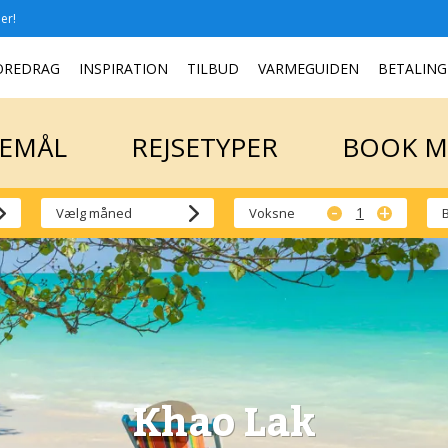
er!
SEMÅL
REJSETYPER
BOOK 
OREDRAG
INSPIRATION
TILBUD
VARMEGUIDEN
BETALING
SEMÅL
REJSETYPER
BOOK 
-
+
Voksne
Khao Lak