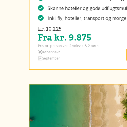
Skønne hoteller og gode udflugtsmu
Inkl. fly, hoteller, transport og mor
kr. 10.225
Fra kr. 9.875
Pris pr. person ved 2 voksne & 2 børn
København
September