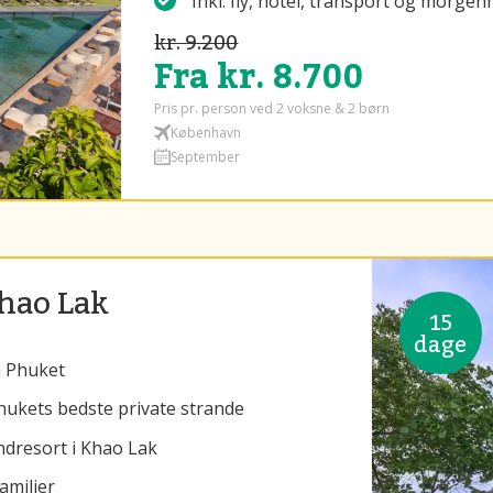
Inkl. fly, hotel, transport og morge
kr. 9.200
Fra kr. 8.700
Pris pr. person ved 2 voksne & 2 børn
København
September
Khao Lak
15
dage
å Phuket
hukets bedste private strande
ndresort i Khao Lak
amilier