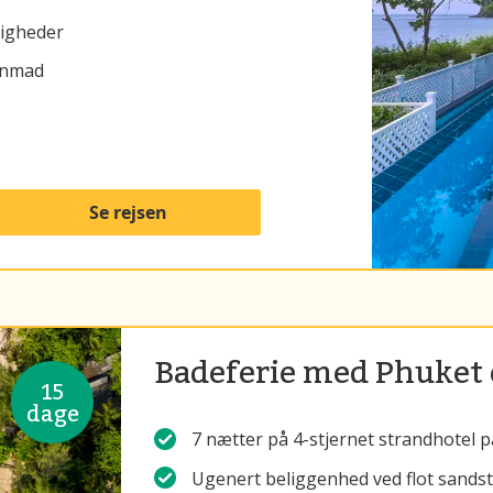
ligheder
genmad
Se rejsen
Badeferie med Phuket 
15
dage
7 nætter på 4-stjernet strandhotel 
Ugenert beliggenhed ved flot sandstr