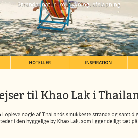
Strande, natur, ro, dykning, afslapning
HOTELLER
INSPIRATION
ejser til Khao Lak i Thaila
an I opleve nogle af Thailands smukkeste strande og samtidi
teder i den hyggelige by Khao Lak, som ligger dejligt tæt på