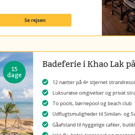
Se rejsen
Badeferie i Khao Lak på
15
dage
12 nætter på 4+ stjernet strandresor
Luksuriøse omgivelser og privat str
To pools, børnepool og beach club
Udflugtsmuligheder til Similan- og 
Gåafstand til hyggelige caféer, buti