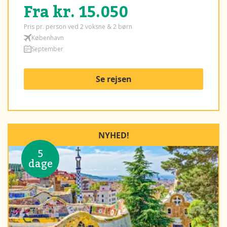
Fra kr. 15.050
Pris pr. person ved 2 voksne & 2 børn
København
September
Se rejsen
NYHED!
5
dage