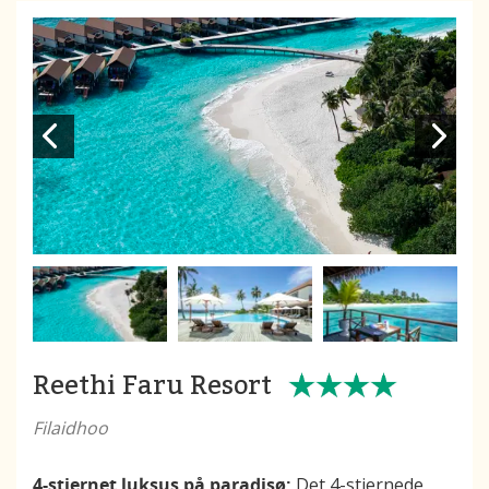
Reethi Faru Resort
Filaidhoo
4-stjernet luksus på paradisø:
Det 4-stjernede