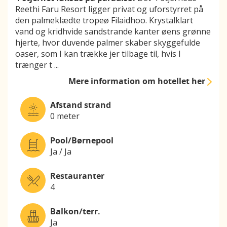
Reethi Faru Resort ligger privat og uforstyrret på
den palmeklædte tropeø Filaidhoo. Krystalklart
vand og kridhvide sandstrande kanter øens grønne
hjerte, hvor duvende palmer skaber skyggefulde
oaser, som I kan trække jer tilbage til, hvis I
trænger t
...
Mere information
om hotellet her
Afstand strand
0 meter
Pool/Børnepool
Ja / Ja
Restauranter
4
Balkon/terr.
Ja