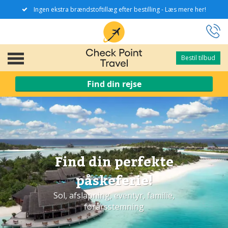
Ingen ekstra brændstoftillæg efter bestilling - Læs mere her!
Bestil tilbud
Bestil tilbud
Find din rejse
Find din perfekte
påskeferie!
Sol, afslapning, eventyr, familie,
forårsstemning