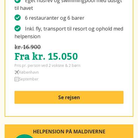
Eget husrev og swimmingpool med udsigt
til havet
6 restauranter og 6 barer
Inkl. fly, transport til resort og ophold med
helpension
kr. 16.900
Fra kr. 15.050
Pris pr. person ved 2 voksne & 2 børn
København
September
Se rejsen
HELPENSION PÅ MALDIVERNE