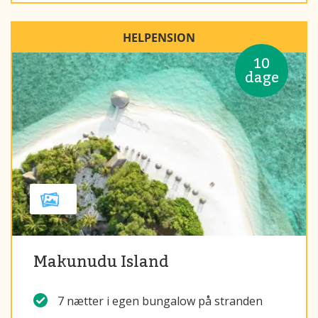
HELPENSION
10
dage
Makunudu Island
7 nætter i egen bungalow på stranden