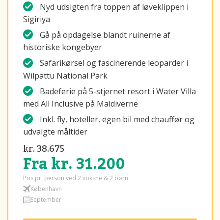
Nyd udsigten fra toppen af løveklippen i
Sigiriya
Gå på opdagelse blandt ruinerne af
historiske kongebyer
Safarikørsel og fascinerende leoparder i
Wilpattu National Park
Badeferie på 5-stjernet resort i Water Villa
med All Inclusive på Maldiverne
Inkl. fly, hoteller, egen bil med chauffør og
udvalgte måltider
kr. 38.675
Fra kr. 31.200
Pris pr. person ved 2 voksne & 2 børn
København
September