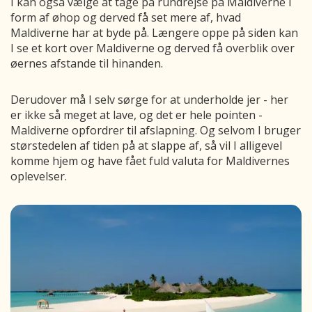
I kan også vælge at tage på rundrejse på Maldiverne i
form af øhop og derved få set mere af, hvad
Maldiverne har at byde på. Længere oppe på siden kan
I se et kort over Maldiverne og derved få overblik over
øernes afstande til hinanden.
Derudover må I selv sørge for at underholde jer - her
er ikke så meget at lave, og det er hele pointen -
Maldiverne opfordrer til afslapning. Og selvom I bruger
størstedelen af tiden på at slappe af, så vil I alligevel
komme hjem og have fået fuld valuta for Maldivernes
oplevelser.