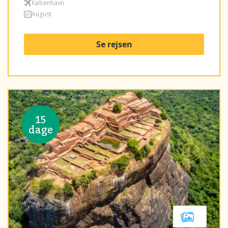
København
August
Se rejsen
15
dage