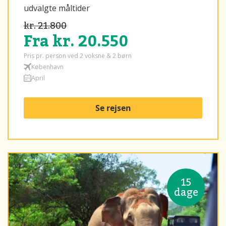
udvalgte måltider
kr. 21.800
Fra kr. 20.550
Pris pr. person ved 2 voksne & 2 børn
København
April
Se rejsen
15
dage