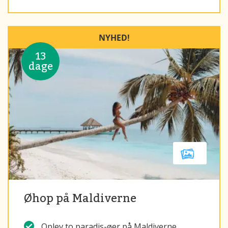
NYHED!
13
dage
Øhop på Maldiverne
Oplev to paradis-øer på Maldiverne