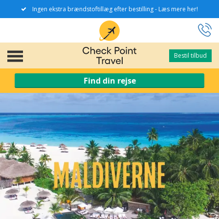
Ingen ekstra brændstoftillæg efter bestilling - Læs mere her!
Bestil tilbud
Bestil tilbud
Find din rejse