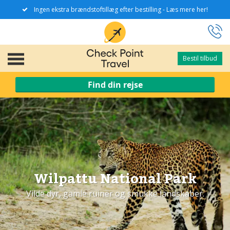
Ingen ekstra brændstoftillæg efter bestilling - Læs mere her!
Bestil tilbud
Bestil tilbud
Find din rejse
Wilpattu National Park
Vilde dyr, gamle ruiner og smukke landskaber.