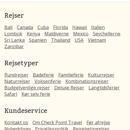
Rejser
Bali
Canada
Cuba
Florida
Hawaii
Italien
Lombok
Kenya
Maldiverne
Mexico
Seychellerne
Sri Lanka
Spanien
Thailand
USA
Vietnam
Zanzibar
Rejsetyper
Rundrejser
Badeferie
Familieferie
Kulturrejser
Naturrejser
Voksenferie
Kombinationsrejser
Budgetvenlige rejser
Deluxe Rejser
Langtidsferier
Safari
Kør selv ferie
Kundeservice
Kontakt os
Om Check Point Travel
Før afrejse
Nyhedsbrev
Privatlivspolitik
Rejsebetingelser