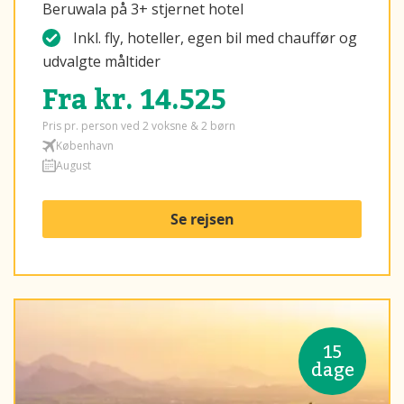
Beruwala på 3+ stjernet hotel
Inkl. fly, hoteller, egen bil med chauffør og
udvalgte måltider
Fra kr. 14.525
Pris pr. person ved 2 voksne & 2 børn
København
August
Se rejsen
15
dage