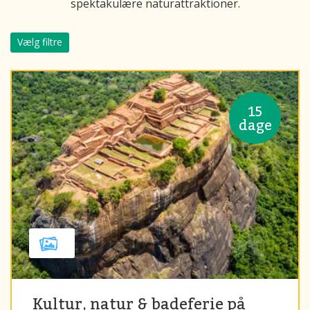
spektakulære naturattraktioner.
Vælg filtre
15
dage
Kultur, natur & badeferie på