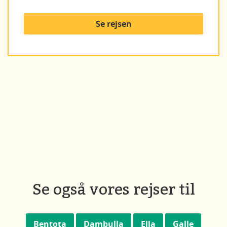
Se rejsen
Se også vores rejser til
Bentota
Dambulla
Ella
Galle