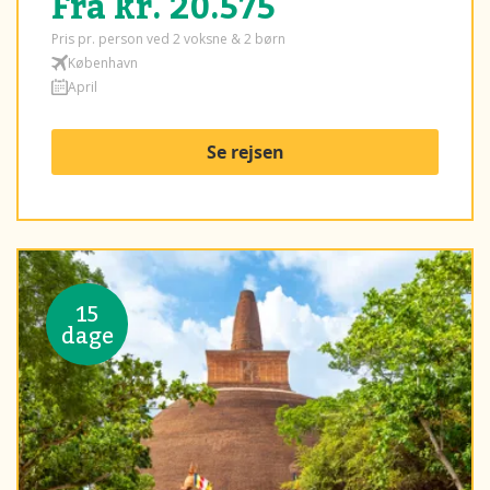
Fra kr. 20.575
Pris pr. person ved 2 voksne & 2 børn
København
April
Se rejsen
15
dage