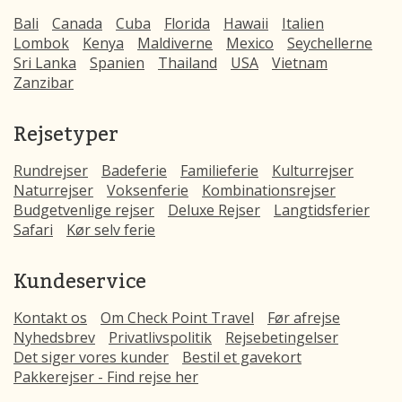
Bali
Canada
Cuba
Florida
Hawaii
Italien
Lombok
Kenya
Maldiverne
Mexico
Seychellerne
Sri Lanka
Spanien
Thailand
USA
Vietnam
Zanzibar
Rejsetyper
Rundrejser
Badeferie
Familieferie
Kulturrejser
Naturrejser
Voksenferie
Kombinationsrejser
Budgetvenlige rejser
Deluxe Rejser
Langtidsferier
Safari
Kør selv ferie
Kundeservice
Kontakt os
Om Check Point Travel
Før afrejse
Nyhedsbrev
Privatlivspolitik
Rejsebetingelser
Det siger vores kunder
Bestil et gavekort
Pakkerejser - Find rejse her