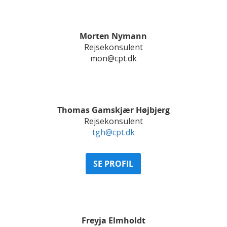
Morten Nymann
Rejsekonsulent
mon@cpt.dk
Thomas Gamskjær Højbjerg
Rejsekonsulent
tgh@cpt.dk
SE PROFIL
Freyja Elmholdt