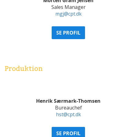
Morten Gram Jensen
Sales Manager
mgj@cpt.dk
SE PROFIL
Produktion
Henrik Særmark-Thomsen
Bureauchef
hst@cpt.dk
SE PROFIL