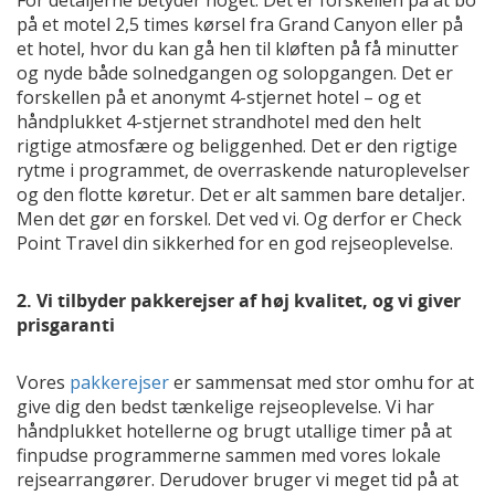
For detaljerne betyder noget. Det er forskellen på at bo
på et motel 2,5 times kørsel fra Grand Canyon eller på
et hotel, hvor du kan gå hen til kløften på få minutter
og nyde både solnedgangen og solopgangen. Det er
forskellen på et anonymt 4-stjernet hotel – og et
håndplukket 4-stjernet strandhotel med den helt
rigtige atmosfære og beliggenhed. Det er den rigtige
rytme i programmet, de overraskende naturoplevelser
og den flotte køretur. Det er alt sammen bare detaljer.
Men det gør en forskel. Det ved vi. Og derfor er Check
Point Travel din sikkerhed for en god rejseoplevelse.
2. Vi tilbyder pakkerejser af høj kvalitet, og vi giver
prisgaranti
Vores
pakkerejser
er sammensat med stor omhu for at
give dig den bedst tænkelige rejseoplevelse. Vi har
håndplukket hotellerne og brugt utallige timer på at
finpudse programmerne sammen med vores lokale
rejsearrangører. Derudover bruger vi meget tid på at