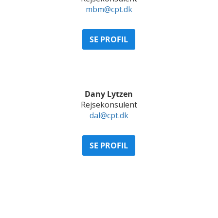
mbm@cpt.dk
SE PROFIL
Dany Lytzen
Rejsekonsulent
dal@cpt.dk
SE PROFIL