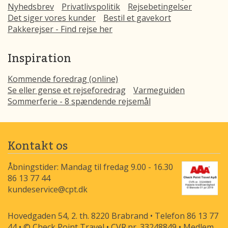
Nyhedsbrev
Privatlivspolitik
Rejsebetingelser
Det siger vores kunder
Bestil et gavekort
Pakkerejser - Find rejse her
Inspiration
Kommende foredrag (online)
Se eller gense et rejseforedrag
Varmeguiden
Sommerferie - 8 spændende rejsemål
Kontakt os
Åbningstider: Mandag til fredag 9.00 - 16.30
86 13 77 44
kundeservice@cpt.dk
Hovedgaden 54, 2. th. 8220 Brabrand • Telefon 86 13 77
44 • © Check Point Travel • CVR.nr. 33248849 • Medlem