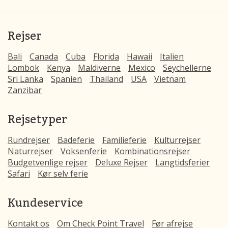
Rejser
Bali
Canada
Cuba
Florida
Hawaii
Italien
Lombok
Kenya
Maldiverne
Mexico
Seychellerne
Sri Lanka
Spanien
Thailand
USA
Vietnam
Zanzibar
Rejsetyper
Rundrejser
Badeferie
Familieferie
Kulturrejser
Naturrejser
Voksenferie
Kombinationsrejser
Budgetvenlige rejser
Deluxe Rejser
Langtidsferier
Safari
Kør selv ferie
Kundeservice
Kontakt os
Om Check Point Travel
Før afrejse