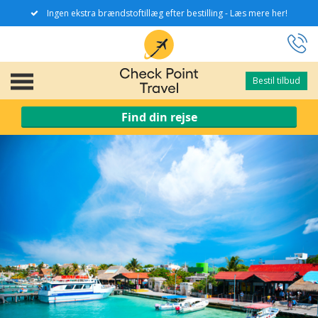
Ingen ekstra brændstoftillæg efter bestilling - Læs mere her!
Bestil tilbud
Bestil tilbud
Find din rejse