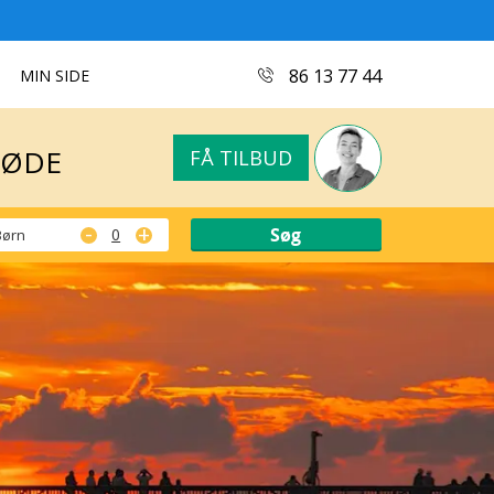
MØDE
FÅ TILBUD
86 13 77 44
MIN SIDE
MØDE
FÅ TILBUD
-
+
Børn