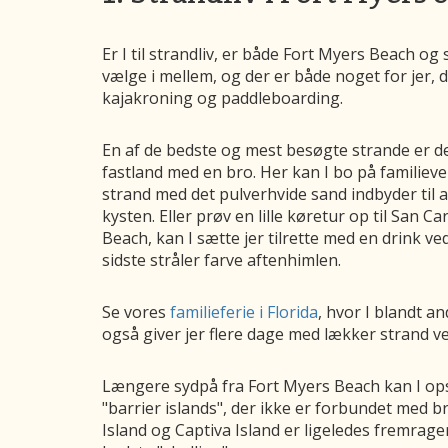
Er I til strandliv, er både Fort Myers Beach o
vælge i mellem, og der er både noget for jer, d
kajakroning og paddleboarding.
En af de bedste og mest besøgte strande er de
fastland med en bro. Her kan I bo på familiev
strand med det pulverhvide sand indbyder til
kysten. Eller prøv en lille køretur op til San 
Beach, kan I sætte jer tilrette med en drink v
sidste stråler farve aftenhimlen.
Se vores
familieferie i Florida
, hvor I blandt a
også giver jer flere dage med lækker strand v
Længere sydpå fra Fort Myers Beach kan I opsø
"barrier islands", der ikke er forbundet med br
Island og Captiva Island er ligeledes fremrage