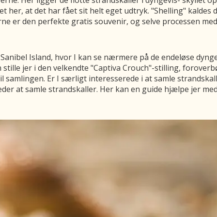
rne. Her ligger de flotte strandskaller i dyngevis- skyllet 
 her, at det har fået sit helt eget udtryk. "Shelling" kaldes 
rne er den perfekte gratis souvenir, og selve processen med 
nibel Island, hvor I kan se nærmere på de endeløse dynger af
n stille jer i den velkendte "Captiva Crouch"-stilling, forove
il samlingen. Er I særligt interesserede i at samle strandskalle
der at samle strandskaller. Her kan en guide hjælpe jer med 