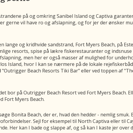
g strandene på og omkring Sanibel Island og Captiva garanter
er gerne vil have ro og afslapning, og for jer der ønsker muli
n lange og kridhvide sandstrand, Fort Myers Beach, på Estero
enlige resorts, spise på lækre fiskerestauranter og indsnus
 afslapning, men her er også masser af mulighed for underho
Carlos Island, hvor I kan se nærmere på de lokale rejefiskerb
ed "Outrigger Beach Resorts Tiki Bar" eller ved toppen af "T
ndet bor på Outrigger Beach Resort ved Fort Myers Beach. Elle
ed Fort Myers Beach.
ge Bonita Beach, der er, hvad den hedder - nemlig smuk. Ell
oforbindelser. Sejl for eksempel til North Captiva eller til 
nde. Her kan I bade og slappe af, og så kan I kaste jer over