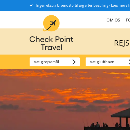
Ingen ekstra brændstoftillæg efter bestilling - Læs mere h
REJ
OM OS
F
REJ