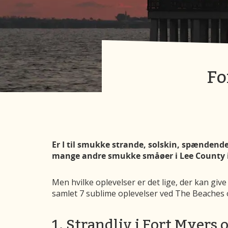
Fo
Er I til smukke strande, solskin, spændend
mange andre smukke småøer i Lee County i F
Men hvilke oplevelser er det lige, der kan give
samlet 7 sublime oplevelser ved The Beaches o
1. Strandliv i Fort Myers 