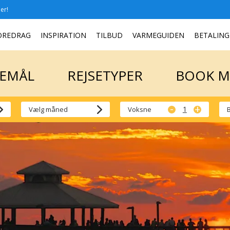
er!
SEMÅL
REJSETYPER
BOOK 
OREDRAG
INSPIRATION
TILBUD
VARMEGUIDEN
BETALING
SEMÅL
REJSETYPER
BOOK 
-
+
Voksne