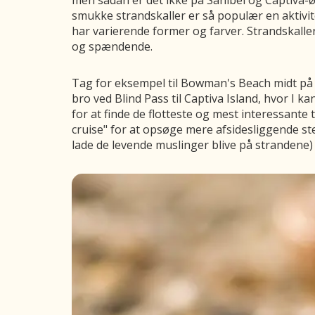
men sådan er det ikke på Sanibel og Captiva-øe
smukke strandskaller er så populær en aktivitet
har varierende former og farver. Strandskalle
og spændende.
Tag for eksempel til Bowman's Beach midt på Sa
bro ved Blind Pass til Captiva Island, hvor I ka
for at finde de flotteste og mest interessante t
cruise" for at opsøge mere afsidesliggende ste
lade de levende muslinger blive på strandene)