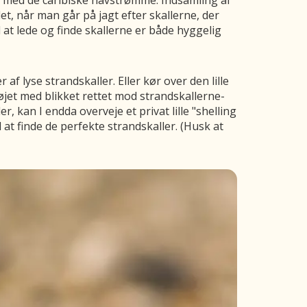
op med de caribiske havstrømme. Indsamling af
det, når man går på jagt efter skallerne, der
at lede og finde skallerne er både hyggelig
 lyse strandskaller. Eller kør over den lille
rbøjet med blikket rettet mod strandskallerne-
r, kan I endda overveje et privat lille "shelling
at finde de perfekte strandskaller. (Husk at