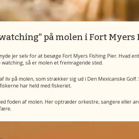
 watching" på molen i Fort Myers
yde jer selv for at besøge Fort Myers Fishing Pier. Hvad ente
le watching, så er molen et fremragende sted.
liv på molen, som strækker sig ud i Den Mexicanske Golf. Se
fiskerne har held med fiskeriet.
 ved foden af molen. Her optræder orkestre, sangere eller 
fære.