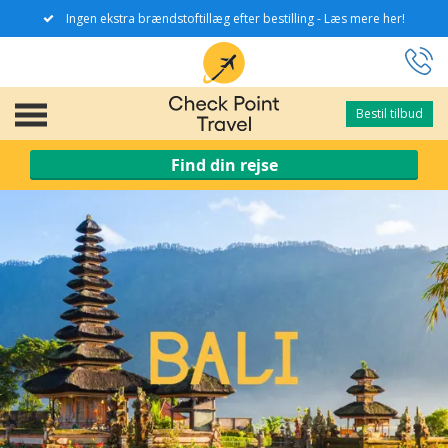
Ingen ekstra brændstoftillæg efter bestilling - Læs mere her!
Bestil tilbud
Bestil tilbud
Find din rejse