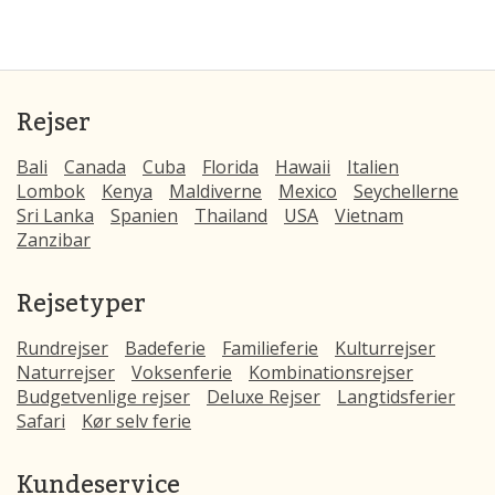
Rejser
Bali
Canada
Cuba
Florida
Hawaii
Italien
Lombok
Kenya
Maldiverne
Mexico
Seychellerne
Sri Lanka
Spanien
Thailand
USA
Vietnam
Zanzibar
Rejsetyper
Rundrejser
Badeferie
Familieferie
Kulturrejser
Naturrejser
Voksenferie
Kombinationsrejser
Budgetvenlige rejser
Deluxe Rejser
Langtidsferier
Safari
Kør selv ferie
Kundeservice