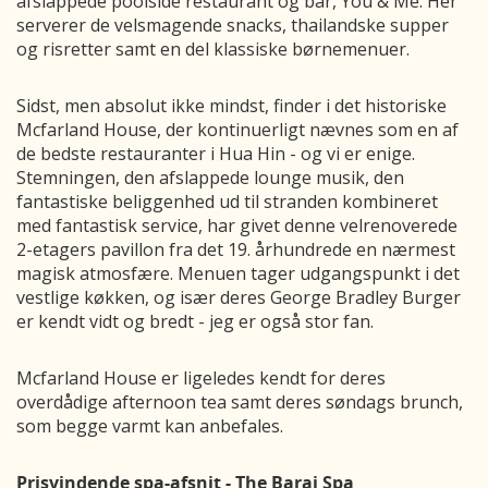
afslappede poolside restaurant og bar, You & Me. Her
serverer de velsmagende snacks, thailandske supper
og risretter samt en del klassiske børnemenuer.
Sidst, men absolut ikke mindst, finder i det historiske
Mcfarland House, der kontinuerligt nævnes som en af
de bedste restauranter i Hua Hin - og vi er enige.
Stemningen, den afslappede lounge musik, den
fantastiske beliggenhed ud til stranden kombineret
med fantastisk service, har givet denne velrenoverede
2-etagers pavillon fra det 19. århundrede en nærmest
magisk atmosfære. Menuen tager udgangspunkt i det
vestlige køkken, og især deres George Bradley Burger
er kendt vidt og bredt - jeg er også stor fan.
Mcfarland House er ligeledes kendt for deres
overdådige afternoon tea samt deres søndags brunch,
som begge varmt kan anbefales.
Prisvindende spa-afsnit - The Barai Spa