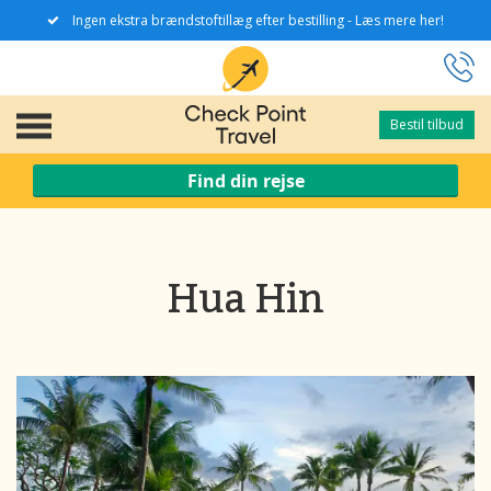
Ingen ekstra brændstoftillæg efter bestilling - Læs mere her!
Bestil tilbud
Bestil tilbud
Find din rejse
Hua Hin