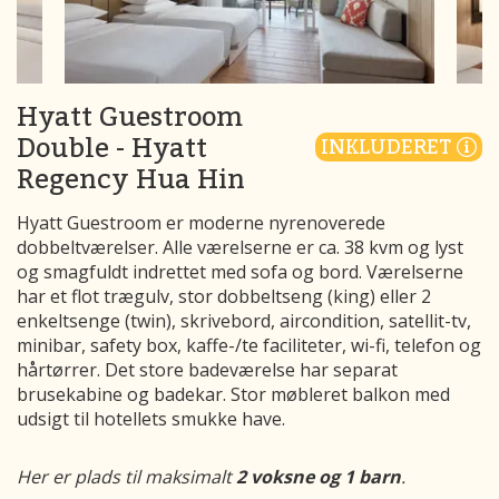
Hyatt Guestroom
Double - Hyatt
INKLUDERET
Regency Hua Hin
Hyatt Guestroom er moderne nyrenoverede
dobbeltværelser. Alle værelserne er ca. 38 kvm og lyst
og smagfuldt indrettet med sofa og bord. Værelserne
har et flot trægulv, stor dobbeltseng (king) eller 2
enkeltsenge (twin), skrivebord, aircondition, satellit-tv,
minibar, safety box, kaffe-/te faciliteter, wi-fi, telefon og
hårtørrer. Det store badeværelse har separat
brusekabine og badekar. Stor møbleret balkon med
udsigt til hotellets smukke have.
Her er plads til maksimalt
2 voksne og 1 barn
.