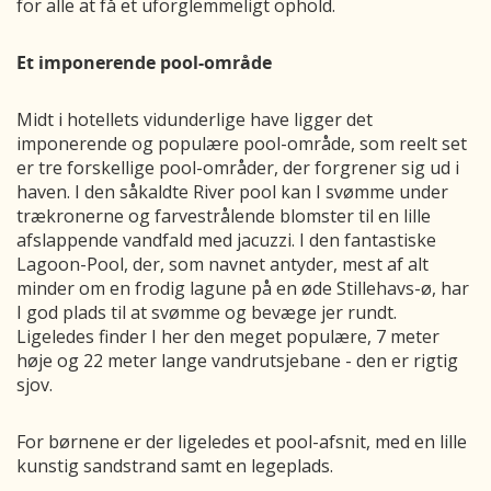
for alle at få et uforglemmeligt ophold.
Et imponerende pool-område
Midt i hotellets vidunderlige have ligger det
imponerende og populære pool-område, som reelt set
er tre forskellige pool-områder, der forgrener sig ud i
haven. I den såkaldte River pool kan I svømme under
trækronerne og farvestrålende blomster til en lille
afslappende vandfald med jacuzzi. I den fantastiske
Lagoon-Pool, der, som navnet antyder, mest af alt
minder om en frodig lagune på en øde Stillehavs-ø, har
I god plads til at svømme og bevæge jer rundt.
Ligeledes finder I her den meget populære, 7 meter
høje og 22 meter lange vandrutsjebane - den er rigtig
sjov.
For børnene er der ligeledes et pool-afsnit, med en lille
kunstig sandstrand samt en legeplads.