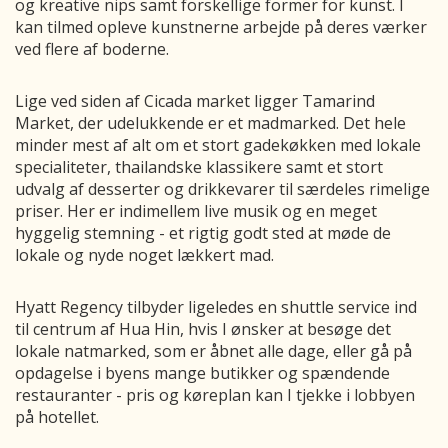
og kreative nips samt forskellige former for kunst. I
kan tilmed opleve kunstnerne arbejde på deres værker
ved flere af boderne.
Lige ved siden af Cicada market ligger Tamarind
Market, der udelukkende er et madmarked. Det hele
minder mest af alt om et stort gadekøkken med lokale
specialiteter, thailandske klassikere samt et stort
udvalg af desserter og drikkevarer til særdeles rimelige
priser. Her er indimellem live musik og en meget
hyggelig stemning - et rigtig godt sted at møde de
lokale og nyde noget lækkert mad.
Hyatt Regency tilbyder ligeledes en shuttle service ind
til centrum af Hua Hin, hvis I ønsker at besøge det
lokale natmarked, som er åbnet alle dage, eller gå på
opdagelse i byens mange butikker og spændende
restauranter - pris og køreplan kan I tjekke i lobbyen
på hotellet.