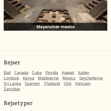
Mayaruiner mexico
Rejser
Bali
Canada
Cuba
Florida
Hawaii
Italien
Lombok
Kenya
Maldiverne
Mexico
Seychellerne
Sri Lanka
Spanien
Thailand
USA
Vietnam
Zanzibar
Rejsetyper