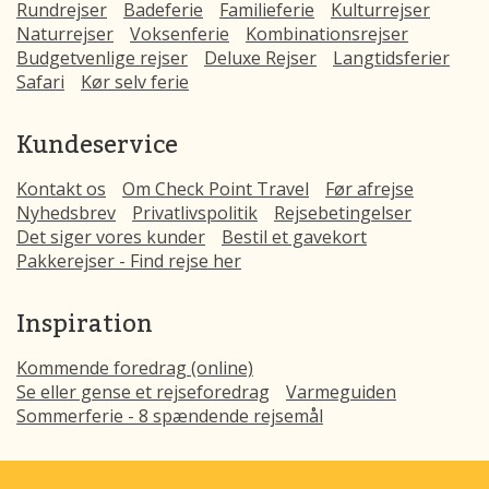
Rundrejser
Badeferie
Familieferie
Kulturrejser
Naturrejser
Voksenferie
Kombinationsrejser
Budgetvenlige rejser
Deluxe Rejser
Langtidsferier
Safari
Kør selv ferie
Kundeservice
Kontakt os
Om Check Point Travel
Før afrejse
Nyhedsbrev
Privatlivspolitik
Rejsebetingelser
Det siger vores kunder
Bestil et gavekort
Pakkerejser - Find rejse her
Inspiration
Kommende foredrag (online)
Se eller gense et rejseforedrag
Varmeguiden
Sommerferie - 8 spændende rejsemål