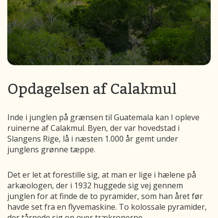
Opdagelsen af Calakmul
Inde i junglen på grænsen til Guatemala kan I opleve
ruinerne af Calakmul. Byen, der var hovedstad i
Slangens Rige, lå i næsten 1.000 år gemt under
junglens grønne tæppe.
Det er let at forestille sig, at man er lige i hælene på
arkæologen, der i 1932 huggede sig vej gennem
junglen for at finde de to pyramider, som han året før
havde set fra en flyvemaskine. To kolossale pyramider,
der tårnede sig op over trækronerne.