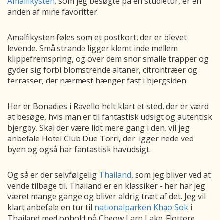
Amalfikysten
, som jeg besøgte på en studietur, er en
anden af mine favoritter.
Amalfikysten føles som et postkort, der er blevet
levende. Små strande ligger klemt inde mellem
klippefremspring, og over dem snor smalle trapper og
gyder sig forbi blomstrende altaner, citrontræer og
terrasser, der nærmest hænger fast i bjergsiden.
Her er Bonadies i Ravello helt klart et sted, der er værd
at besøge, hvis man er til fantastisk udsigt og autentisk
bjergby. Skal der være lidt mere gang i den, vil jeg
anbefale Hotel Club Due Torri, der ligger nede ved
byen og også har fantastisk havudsigt.
Og så er der selvfølgelig
Thailand
, som jeg bliver ved at
vende tilbage til. Thailand er en klassiker - her har jeg
været mange gange og bliver aldrig træt af det. Jeg vil
klart anbefale en tur til
nationalparken Khao Sok
i
Thailand med ophold på Cheow Larn Lake. Flottere