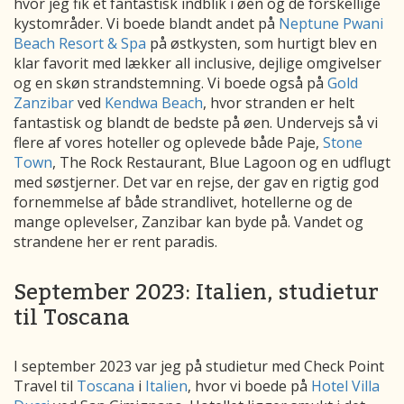
hvor jeg fik et fantastisk indblik i øen og de forskellige
kystområder. Vi boede blandt andet på
Neptune Pwani
Beach Resort & Spa
på østkysten, som hurtigt blev en
klar favorit med lækker all inclusive, dejlige omgivelser
og en skøn strandstemning. Vi boede også på
Gold
Zanzibar
ved
Kendwa Beach
, hvor stranden er helt
fantastisk og blandt de bedste på øen. Undervejs så vi
flere af vores hoteller og oplevede både Paje,
Stone
Town
, The Rock Restaurant, Blue Lagoon og en udflugt
med søstjerner. Det var en rejse, der gav en rigtig god
fornemmelse af både strandlivet, hotellerne og de
mange oplevelser, Zanzibar kan byde på. Vandet og
strandene her er rent paradis.
September 2023: Italien, studietur
til Toscana
I september 2023 var jeg på studietur med Check Point
Travel til
Toscana
i
Italien
, hvor vi boede på
Hotel Villa