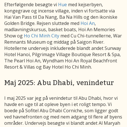
Efterfølgende besøgte vi
Hue
med kejserbyen,
kongegrave og incense village, inden vi fortsatte via
Hai Van Pass til Da Nang, Ba Na Hills og den ikoniske
Golden Bridge. Rejsen sluttede med
Hoi An
,
madlavningskursus, basket boats, Hoi An Memories
Show og
Ho Chi Minh City
med Cu Chi-tunnellerne, War
Remnants Museum og middag på Saigon River.
Hotellerne undervejs inkluderede blandt andet Sunway
Hotel Hanoi, Pilgrimage Village Boutique Resort & Spa,
The Pearl Hoi An, Wyndham Hoi An Royal Beachfront
Resort & Villas og Bay Hotel Ho Chi Minh.
Maj 2025: Abu Dhabi, venindetur
I maj 2025 var jeg på venindetur til Abu Dhabi, hvor vi
havde en uge til at opleve byen i et roligt tempo. Vi
boede på Sofitel Abu Dhabi Corniche, som ligger godt
ved havnefronten og med nem adgang til flere af byens
områder. Undervejs besøgte vi blandt andet Al Maryah