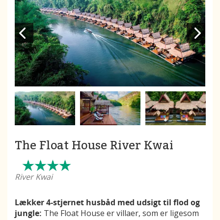
The Float House River Kwai
River Kwai
Lækker 4-stjernet husbåd med udsigt til flod og
jungle:
The Float House er villaer, som er ligesom