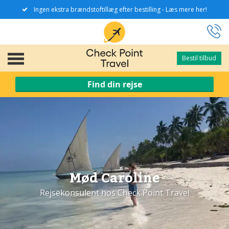
Ingen ekstra brændstoftillæg efter bestilling - Læs mere her!
Bestil tilbud
Bestil tilbud
Find din rejse
Mød Caroline
Rejsekonsulent hos Check Point Travel