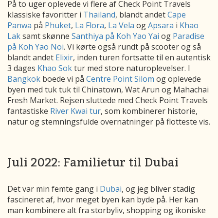
På to uger oplevede vi flere af Check Point Travels
klassiske favoritter i
Thailand
, blandt andet
Cape
Panwa
på
Phuket
,
La Flora
,
La Vela
og
Apsara
i
Khao
Lak
samt skønne
Santhiya på Koh Yao Yai
og
Paradise
på Koh Yao Noi
. Vi kørte også rundt på scooter og så
blandt andet
Elixir
, inden turen fortsatte til en autentisk
3 dages
Khao Sok
tur med store naturoplevelser. I
Bangkok
boede vi på
Centre Point Silom
og oplevede
byen med tuk tuk til Chinatown, Wat Arun og Mahachai
Fresh Market. Rejsen sluttede med Check Point Travels
fantastiske
River Kwai tur
, som kombinerer historie,
natur og stemningsfulde overnatninger på flotteste vis.
Juli 2022: Familietur til Dubai
Det var min femte gang i
Dubai
, og jeg bliver stadig
fascineret af, hvor meget byen kan byde på. Her kan
man kombinere alt fra storbyliv, shopping og ikoniske