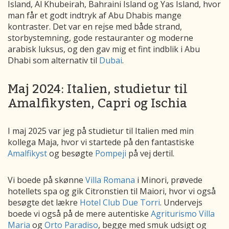
Island, Al Khubeirah, Bahraini Island og Yas Island, hvor
man får et godt indtryk af Abu Dhabis mange
kontraster. Det var en rejse med både strand,
storbystemning, gode restauranter og moderne
arabisk luksus, og den gav mig et fint indblik i Abu
Dhabi som alternativ til
Dubai
.
Maj 2024: Italien, studietur til
Amalfikysten, Capri og Ischia
I maj 2025 var jeg på studietur til Italien med min
kollega Maja, hvor vi startede på den fantastiske
Amalfikyst
og besøgte
Pompeji
på vej dertil.
Vi boede på skønne
Villa Romana
i Minori, prøvede
hotellets spa og gik Citronstien til Maiori, hvor vi også
besøgte det lækre
Hotel Club Due Torri
. Undervejs
boede vi også på de mere autentiske
Agriturismo Villa
Maria
og
Orto Paradiso
, begge med smuk udsigt og