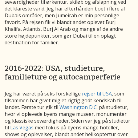
seværdigheder til ørkentur, skiløb og afslapning ved
det klareste vand. Jeg har efterhånden boet i flere af
Dubais områder, men Jumeirah er min personlige
favorit. På rejsen fik vi blandt andet oplevet Burj
Khalifa, Atlantis, Burj Al Arab og mange af de andre
store højdepunkter, som gør Dubai til en oplagt
destination for familier.
2016-2022: USA, studieture,
familieture og autocamperferie
Jeg har været på seks forskellige
rejser til USA
, som
tilsammen har givet mig et rigtig godt kendskab til
landet. Første tur gik til
Washington D.C
. på studietur,
hvor vi oplevede byens mange museer, monumenter
og klassiske seværdigheder. Siden var jeg på studietur
til
Las Vegas
med fokus på byens mange hoteller,
shows og oplevelser, blandt andet helikoptertur over