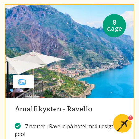
8
dage
Amalfikysten - Ravello
1
7 nætter i Ravello på hotel med udsigt og
pool