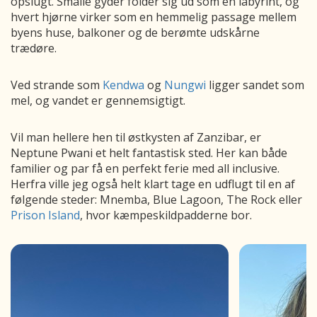
opslugt. Smalle gyder folder sig ud som en labyrint, og
hvert hjørne virker som en hemmelig passage mellem
byens huse, balkoner og de berømte udskårne
trædøre.
Ved strande som
Kendwa
og
Nungwi
ligger sandet som
mel, og vandet er gennemsigtigt.
Vil man hellere hen til østkysten af Zanzibar, er
Neptune Pwani et helt fantastisk sted. Her kan både
familier og par få en perfekt ferie med all inclusive.
Herfra ville jeg også helt klart tage en udflugt til en af
følgende steder: Mnemba, Blue Lagoon, The Rock eller
Prison Island
, hvor kæmpeskildpadderne bor.