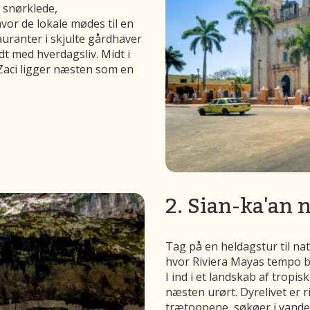
 snørklede,
vor de lokale mødes til en
auranter i skjulte gårdhaver
t med hverdagsliv. Midt i
 Zaci ligger næsten som en
2. Sian-ka'an 
Tag på en heldagstur til nat
hvor Riviera Mayas tempo bli
I ind i et landskab af tropi
næsten urørt. Dyrelivet er ri
trætoppene, søkøer i vandet