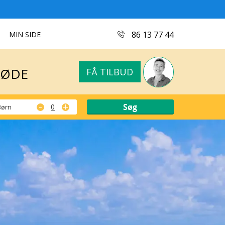
MØDE
FÅ TILBUD
86 13 77 44
MIN SIDE
MØDE
FÅ TILBUD
-
+
Børn