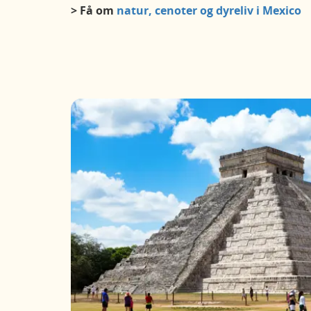
> Få om
natur, cenoter og dyreliv i Mexico