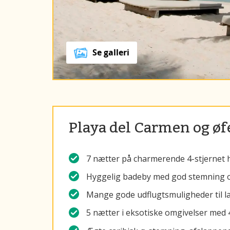
Se galleri
Playa del Carmen og øfe
7 nætter på charmerende 4-stjernet h
Hyggelig badeby med god stemning og
Mange gode udflugtsmuligheder til la
5 nætter i eksotiske omgivelser med 4