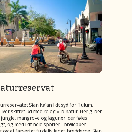
naturreservat
urreservatet Sian Ka’an lidt syd for Tulum,
ver skiftet ud med ro og vild natur. Her glider
sk jungle, mangrove og laguner, der føles
gt, og med lidt held spotter I brøleaber i
 og et farverigt fugleliv langs bredderne. Sian