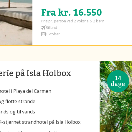
Fra kr. 16.550
Pris pr. person ved 2 voksne & 2 børn
Billund
Oktober
rie på Isla Holbox
14
dage
otel i Playa del Carmen
 flotte strande
nds og til vands
-stjernet strandhotel på Isla Holbox