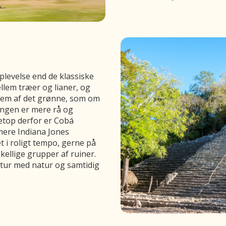
plevelse end de klassiske
ellem træer og lianer, og
frem af det grønne, som om
ningen er mere rå og
etop derfor er Cobá
 mere Indiana Jones
 i roligt tempo, gerne på
kellige grupper af ruiner.
ultur med natur og samtidig