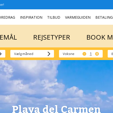
er!
SEMÅL
REJSETYPER
BOOK 
OREDRAG
INSPIRATION
TILBUD
VARMEGUIDEN
BETALING
SEMÅL
REJSETYPER
BOOK 
-
+
Voksne
Playa del Carmen