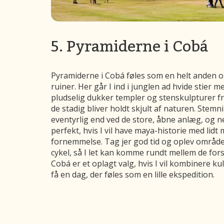
5. Pyramiderne i Cobá
Pyramiderne i Cobá føles som en helt anden o
ruiner. Her går I ind i junglen ad hvide stier m
pludselig dukker templer og stenskulpturer 
de stadig bliver holdt skjult af naturen. Stem
eventyrlig end ved de store, åbne anlæg, og n
perfekt, hvis I vil have maya-historie med lidt
fornemmelse. Tag jer god tid og oplev området
cykel, så I let kan komme rundt mellem de fors
Cobá er et oplagt valg, hvis I vil kombinere k
få en dag, der føles som en lille ekspedition.