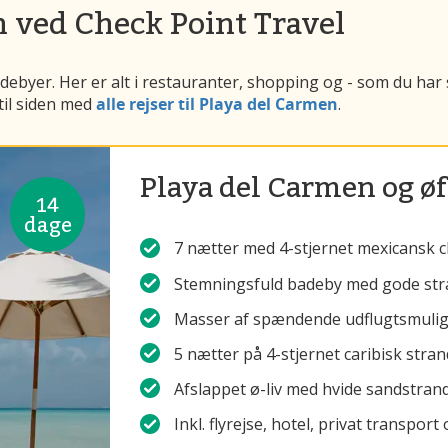
n ved Check Point Travel
debyer. Her er alt i restauranter, shopping og - som du har 
 til siden med
alle rejser til Playa del Carmen
.
Playa del Carmen og øf
14
dage
7 nætter med 4-stjernet mexicansk 
Stemningsfuld badeby med gode str
Masser af spændende udflugtsmuligh
5 nætter på 4-stjernet caribisk stra
Afslappet ø-liv med hvide sandstrand
Inkl. flyrejse, hotel, privat transpo