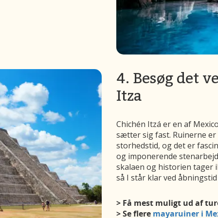
4. Besøg det 
Itza
Chichén Itzá er en af Mexico
sætter sig fast. Ruinerne e
storhedstid, og det er fasc
og imponerende stenarbejde
skalaen og historien tager ik
så I står klar ved åbningsti
> Få mest muligt ud af tur
> Se flere
mayaruiner i Me