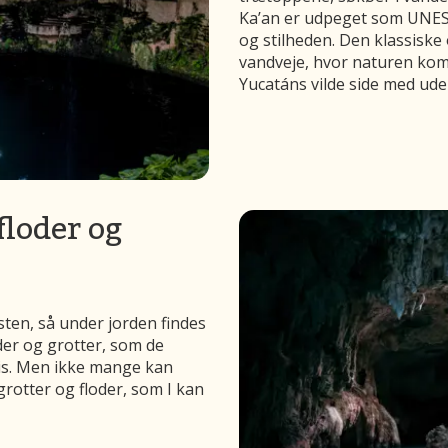
Ka’an er udpeget som UNES
og stilheden. Den klassiske
vandveje, hvor naturen komme
Yucatáns vilde side med uden
floder og
ten, så under jorden findes
der og grotter, som de
vis. Men ikke mange kan
grotter og floder, som I kan