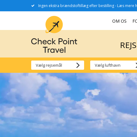
Ingen ekstra brændstoftillæg efter bestilling - Læs mere h
REJ
OM OS
F
REJ