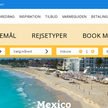
er!
SEMÅL
REJSETYPER
BOOK 
OREDRAG
INSPIRATION
TILBUD
VARMEGUIDEN
BETALING
SEMÅL
REJSETYPER
BOOK 
-
+
Voksne
Mexico