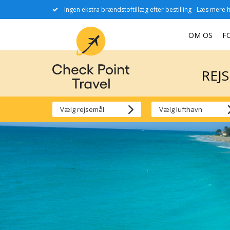
Ingen ekstra brændstoftillæg efter bestilling - Læs mere h
REJ
OM OS
F
REJ