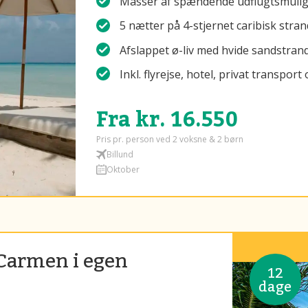
Masser af spændende udflugtsmuligh
5 nætter på 4-stjernet caribisk stra
Afslappet ø-liv med hvide sandstrand
Inkl. flyrejse, hotel, privat transpo
Fra kr. 16.550
Pris pr. person ved 2 voksne & 2 børn
Billund
Oktober
 Carmen i egen
12
dage