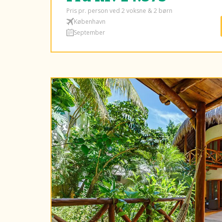
Pris pr. person ved 2 voksne & 2 børn
København
September