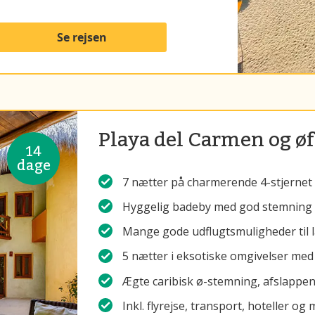
Se rejsen
Playa del Carmen og øf
14
dage
7 nætter på charmerende 4-stjernet 
Hyggelig badeby med god stemning o
Mange gode udflugtsmuligheder til l
5 nætter i eksotiske omgivelser med 
Ægte caribisk ø-stemning, afslappe
Inkl. flyrejse, transport, hoteller 