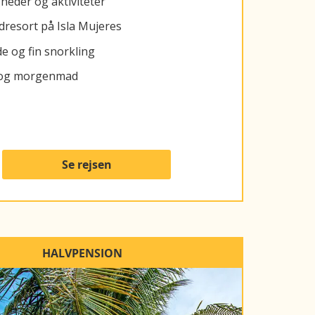
eder og aktiviteter
ndresort på Isla Mujeres
e og fin snorkling
rt og morgenmad
Se rejsen
HALVPENSION