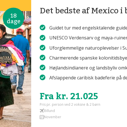
Det bedste af Mexico i 
18
dage
Guidet tur med engelsktalende guide
UNESCO Verdensarv og maya-ruiner i
Uforglemmelige naturoplevelser i S
Charmerende spanske kolonitidsbye
Højlandsindianere og landsbyliv omk
Afslappende caribisk badeferie på d
Fra kr. 21.025
Pris pr. person ved 2 voksne & 2 børn
Billund
November