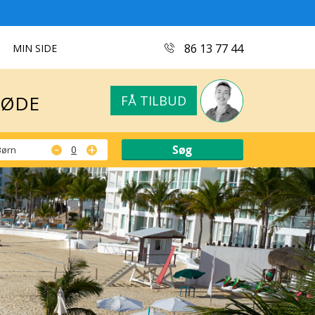
MØDE
FÅ TILBUD
86 13 77 44
MIN SIDE
MØDE
FÅ TILBUD
-
+
Børn