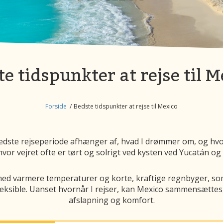
e tidspunkter at rejse til 
Forside
Bedste tidspunkter at rejse til Mexico
dste rejseperiode afhænger af, hvad I drømmer om, og hvor i
 hvor vejret ofte er tørt og solrigt ved kysten ved Yucatán og i
med varmere temperaturer og korte, kraftige regnbyger, so
leksible. Uanset hvornår I rejser, kan Mexico sammensættes,
afslapning og komfort.