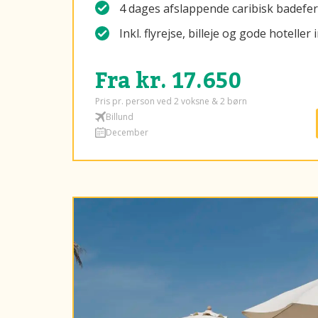
4 dages afslappende caribisk badefer
Inkl. flyrejse, billeje og gode hotelle
Fra kr. 17.650
Pris pr. person ved 2 voksne & 2 børn
Billund
December