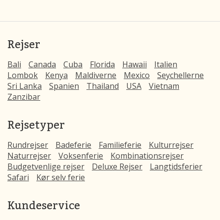
Rejser
Bali
Canada
Cuba
Florida
Hawaii
Italien
Lombok
Kenya
Maldiverne
Mexico
Seychellerne
Sri Lanka
Spanien
Thailand
USA
Vietnam
Zanzibar
Rejsetyper
Rundrejser
Badeferie
Familieferie
Kulturrejser
Naturrejser
Voksenferie
Kombinationsrejser
Budgetvenlige rejser
Deluxe Rejser
Langtidsferier
Safari
Kør selv ferie
Kundeservice