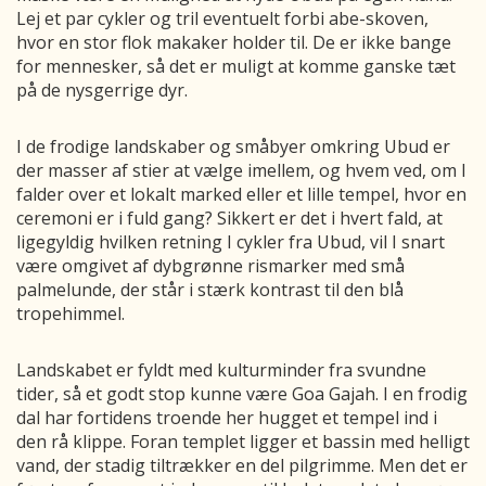
Lej et par cykler og tril eventuelt forbi abe-skoven,
hvor en stor flok makaker holder til. De er ikke bange
for mennesker, så det er muligt at komme ganske tæt
på de nysgerrige dyr.
I de frodige landskaber og småbyer omkring Ubud er
der masser af stier at vælge imellem, og hvem ved, om I
falder over et lokalt marked eller et lille tempel, hvor en
ceremoni er i fuld gang? Sikkert er det i hvert fald, at
ligegyldig hvilken retning I cykler fra Ubud, vil I snart
være omgivet af dybgrønne rismarker med små
palmelunde, der står i stærk kontrast til den blå
tropehimmel.
Landskabet er fyldt med kulturminder fra svundne
tider, så et godt stop kunne være Goa Gajah. I en frodig
dal har fortidens troende her hugget et tempel ind i
den rå klippe. Foran templet ligger et bassin med helligt
vand, der stadig tiltrækker en del pilgrimme. Men det er