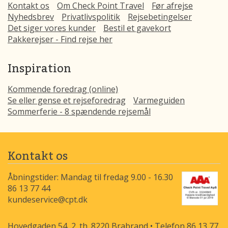
Kontakt os
Om Check Point Travel
Før afrejse
Nyhedsbrev
Privatlivspolitik
Rejsebetingelser
Det siger vores kunder
Bestil et gavekort
Pakkerejser - Find rejse her
Inspiration
Kommende foredrag (online)
Se eller gense et rejseforedrag
Varmeguiden
Sommerferie - 8 spændende rejsemål
Kontakt os
Åbningstider: Mandag til fredag 9.00 - 16.30
86 13 77 44
kundeservice@cpt.dk
Hovedgaden 54, 2. th. 8220 Brabrand • Telefon 86 13 77