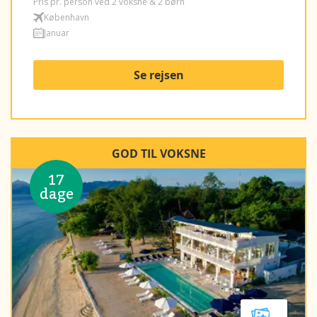
Pris pr. person ved 2 voksne & 2 børn
København
Januar
Se rejsen
GOD TIL VOKSNE
17
dage