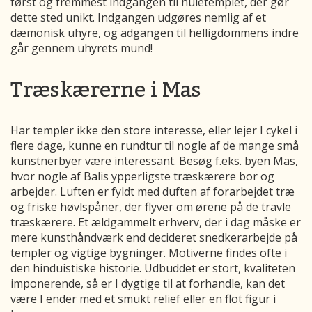
først og fremmest indgangen til huletemplet, der gør
dette sted unikt. Indgangen udgøres nemlig af et
dæmonisk uhyre, og adgangen til helligdommens indre
går gennem uhyrets mund!
Træskærerne i Mas
Har templer ikke den store interesse, eller lejer I cykel i
flere dage, kunne en rundtur til nogle af de mange små
kunstnerbyer være interessant. Besøg f.eks. byen Mas,
hvor nogle af Balis ypperligste træskærere bor og
arbejder. Luften er fyldt med duften af forarbejdet træ
og friske høvlspåner, der flyver om ørene på de travle
træskærere. Et ældgammelt erhverv, der i dag måske er
mere kunsthåndværk end decideret snedkerarbejde på
templer og vigtige bygninger. Motiverne findes ofte i
den hinduistiske historie. Udbuddet er stort, kvaliteten
imponerende, så er I dygtige til at forhandle, kan det
være I ender med et smukt relief eller en flot figur i