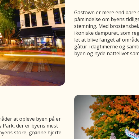
Gastown er mere end bare en
påmindelse om byens tidlige
stemning. Med brostensbela
ikoniske dampuret, som reg
let at blive fanget af områd
gåtur i dagtimerne og samtidi
byen og nyde nattelivet sam
åder at opleve byen på er
ley Park, der er byens mest
byens store, grønne hjerte.