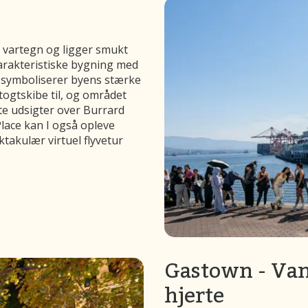
 vartegn og ligger smukt
arakteristiske bygning med
og symboliserer byens stærke
togtskibe til, og området
te udsigter over Burrard
lace kan I også opleve
takulær virtuel flyvetur
Gastown - Van
hjerte