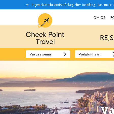
Ingen ekstra brændstoftillæg efter bestilling - Læs mere h
REJ
OM OS
F
REJ
Va