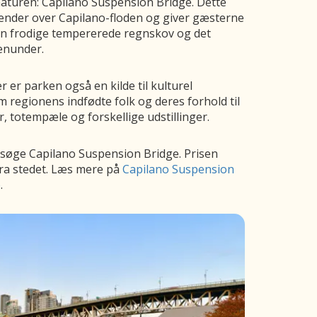
naturen: Capilano Suspension Bridge. Dette
ænder over Capilano-floden og giver gæsterne
en frodige tempererede regnskov og det
denunder.
r er parken også en kilde til kulturel
 regionens indfødte folk og deres forhold til
 totempæle og forskellige udstillinger.
esøge Capilano Suspension Bridge. Prisen
 fra stedet. Læs mere på
Capilano Suspension
e
.