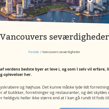
Vancouvers seværdighede
Forside
Vancouvers seværdigheder
af verdens bedste byer at leve i, og som I selv vil erfare,
og oplevelser her.
krabere og højhuse. Det kunne måske lyde lidt forretnings
er af butikker, forretninger og restauranter, og det skylde
eldigvis heller ikke større end at I kan gå rundt til fods ti