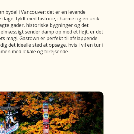
 bydel i Vancouver; det er en levende
 dage, fyldt med historie, charme og en unik
gte gader, historiske bygninger og det
elmæssigt sender damp op med et fløjt, er det
ets magi. Gastown er perfekt til afslappende
g det ideelle sted at opsøge, hvis I vil en tur i
men med lokale og tilrejsende.