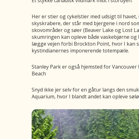
Et stykke canadisk vildmark midt i storbyen.
Her er stier og cykelstier med udsigt til have
skyskrabere, der står med bjergene i nord s
skovområder og søer (Beaver Lake og Lost La
skumringen kan opleve både vaskebjørne og b
lægge vejen forbi Brockton Point, hvor I kan 
kystindianernes imponerende totempæle.
Stanley Park er også hjemsted for Vancouver 
Beach
Snyd ikke jer selv for en gåtur langs den sm
Aquarium, hvor I blandt andet kan opleve søl