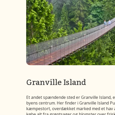
Granville Island
Et andet spændende sted er Granville Island, en 
byens centrum. Her finder i Granville Island Pu
kæmpestort, overdækket marked med et hav a
købe alt fra grøntsager og blomster over frisk