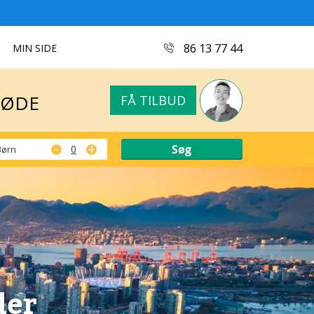
MØDE
FÅ TILBUD
86 13 77 44
MIN SIDE
MØDE
FÅ TILBUD
-
+
Børn
der