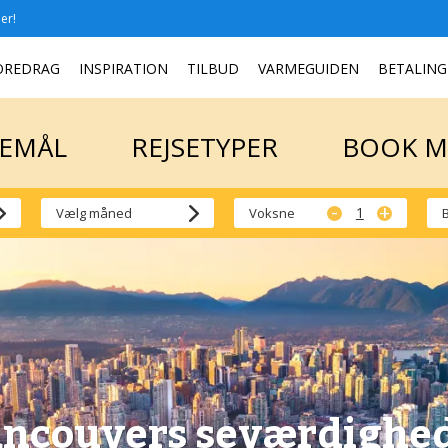
er!
SEMÅL
REJSETYPER
BOOK 
OREDRAG
INSPIRATION
TILBUD
VARMEGUIDEN
BETALING
SEMÅL
REJSETYPER
BOOK 
-
+
Voksne
ncouvers seværdighe