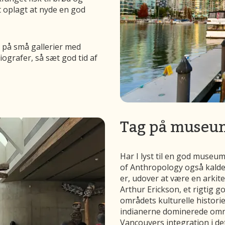
lt oplagt at nyde en god
 på små gallerier med
iografer, så sæt god tid af
Tag på museu
Har I lyst til en god muse
of Anthropology også kald
er, udover at være en arkit
Arthur Erickson, et rigtig 
områdets kulturelle historie.
indianerne dominerede områ
Vancouvers integration i de