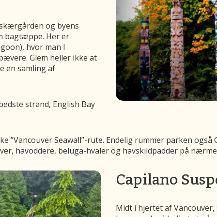
t, skærgården og byens
om bagtæppe. Her er
goon), hvor man I
ævere. Glem heller ikke at
se en samling af
bedste strand, English Bay
ukke ”Vancouver Seawall”-rute. Endelig rummer parken også
øver, havoddere, beluga-hvaler og havskildpadder på nærme
Capilano Susp
Midt i hjertet af Vancouver,