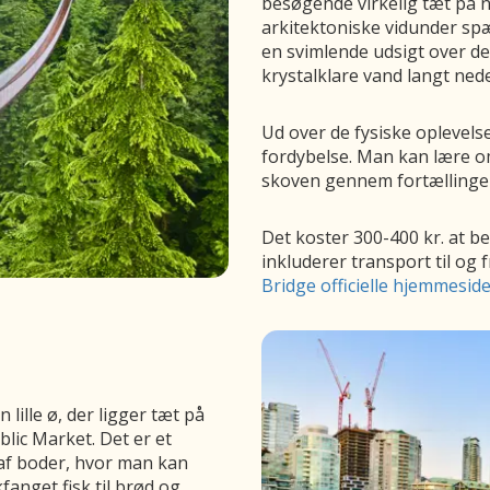
besøgende virkelig tæt på 
arkitektoniske vidunder sp
en svimlende udsigt over d
krystalklare vand langt ne
Ud over de fysiske oplevelse
fordybelse. Man kan lære om
skoven gennem fortællinger,
Det koster 300-400 kr. at b
inkluderer transport til og
Bridge officielle hjemmesid
lille ø, der ligger tæt på
blic Market. Det er et
f boder, hvor man kan
fanget fisk til brød og