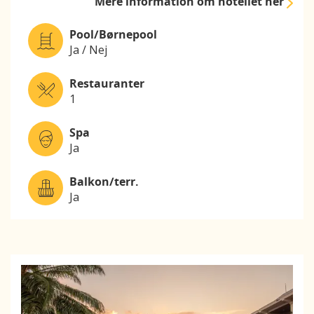
Mere information
om hotellet her
Pool/Børnepool
Ja / Nej
Restauranter
1
Spa
Ja
Balkon/terr.
Ja