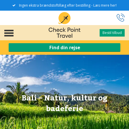
Ingen ekstra brændstoftillæg efter bestilling - Læs mere her!
Bestil tilbud
Bestil tilbud
Find din rejse
Bali – Natur, kultur og
badeferie