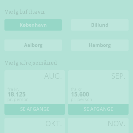
Vælg lufthavn
København
Billund
Aalborg
Hamborg
Vælg afrejsemåned
AUG.
SEP.
fra kr.
fra kr.
18.125
15.600
pr. person
pr. person
SE AFGANGE
SE AFGANGE
OKT.
NOV.