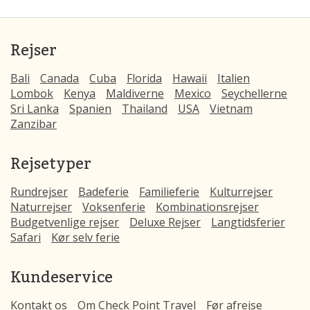
Rejser
Bali
Canada
Cuba
Florida
Hawaii
Italien
Lombok
Kenya
Maldiverne
Mexico
Seychellerne
Sri Lanka
Spanien
Thailand
USA
Vietnam
Zanzibar
Rejsetyper
Rundrejser
Badeferie
Familieferie
Kulturrejser
Naturrejser
Voksenferie
Kombinationsrejser
Budgetvenlige rejser
Deluxe Rejser
Langtidsferier
Safari
Kør selv ferie
Kundeservice
Kontakt os
Om Check Point Travel
Før afrejse