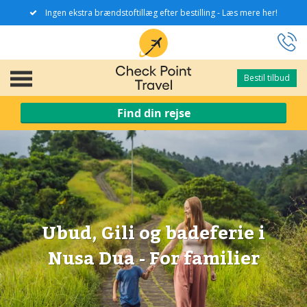
Ingen ekstra brændstoftillæg efter bestilling - Læs mere her!
Bestil tilbud
Bestil tilbud
Find din rejse
Ubud, Gili og badeferie i
Nusa Dua - For familier