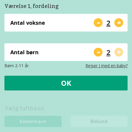
Værelse 1, fordeling
-
+
Antal voksne
-
+
Antal børn
Børn 2-11 år.
Rejser I med en baby?
OK
Vælg lufthavn
København
Billund