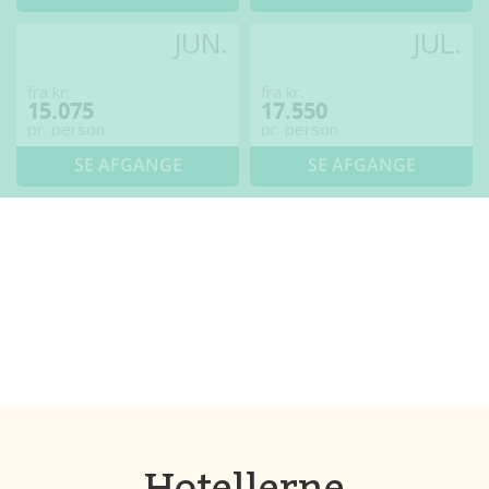
JUN.
JUL.
fra kr.
fra kr.
15.075
17.550
pr. person
pr. person
SE AFGANGE
SE AFGANGE
Hotellerne