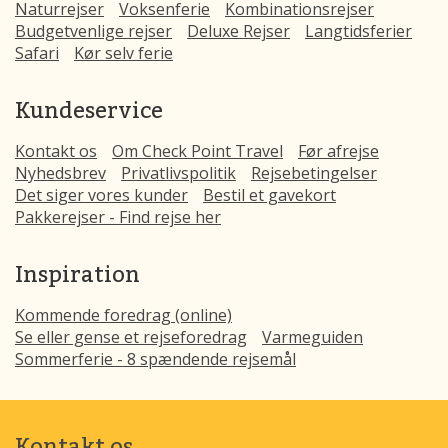
Naturrejser
Voksenferie
Kombinationsrejser
Budgetvenlige rejser
Deluxe Rejser
Langtidsferier
Safari
Kør selv ferie
Kundeservice
Kontakt os
Om Check Point Travel
Før afrejse
Nyhedsbrev
Privatlivspolitik
Rejsebetingelser
Det siger vores kunder
Bestil et gavekort
Pakkerejser - Find rejse her
Inspiration
Kommende foredrag (online)
Se eller gense et rejseforedrag
Varmeguiden
Sommerferie - 8 spændende rejsemål
Kontakt os