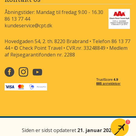
Åbningstider: Mandag til fredag 9.00 - 16.30
86 13 77 44
kundeservice@cpt.dk
Hovedgaden 54, 2. th. 8220 Brabrand • Telefon 86 13 77
44 • © Check Point Travel • CVR.nr. 33248849 • Medlem
af Rejsegarantifonden nr. 2288
1
Siden er sidst opdateret
21. januar 2026