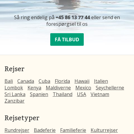
Så ring endelig på
+45 86 13 77 44
eller send en
forespørgsel til os
FÅ TILBUD
Rejser
Bali
Canada
Cuba
Florida
Hawaii
Italien
Lombok
Kenya
Maldiverne
Mexico
Seychellerne
Sri Lanka
Spanien
Thailand
USA
Vietnam
Zanzibar
Rejsetyper
Rundrejser
Badeferie
Familieferie
Kulturrejser