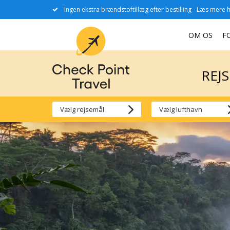
Ingen ekstra brændstoftillæg efter bestilling - Læs mere h
REJ
OM OS
F
REJ