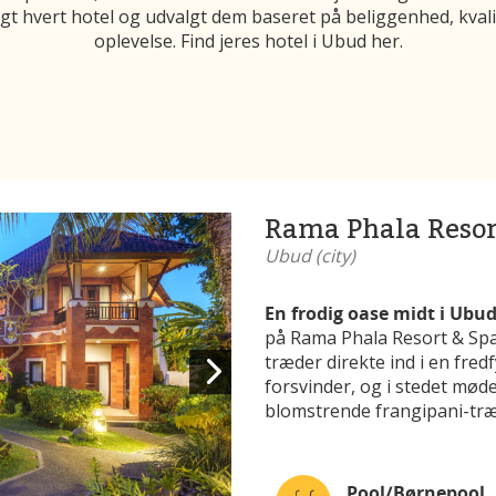
t hvert hotel og udvalgt dem baseret på beliggenhed, kvali
oplevelse. Find jeres hotel i Ubud her.
Rama Phala Resor
Ubud (city)
En frodig oase midt i Ubud
på Rama Phala Resort & Spa, 
træder direkte ind i en fre
forsvinder, og i stedet møde
blomstrende frangipani-træ
Pool/Børnepool