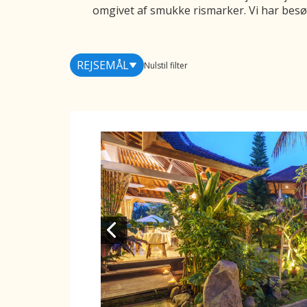
omgivet af smukke rismarker. Vi har besøg
REJSEMÅL
Nulstil filter