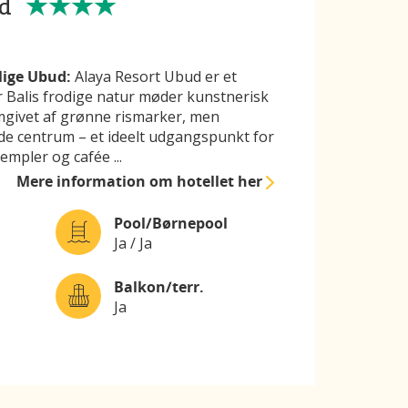
d
lige Ubud:
Alaya Resort Ubud er et
or Balis frodige natur møder kunstnerisk
omgivet af grønne rismarker, men
de centrum – et ideelt udgangspunkt for
templer og cafée
...
Mere information
om hotellet her
Pool/Børnepool
Ja / Ja
Balkon/terr.
Ja