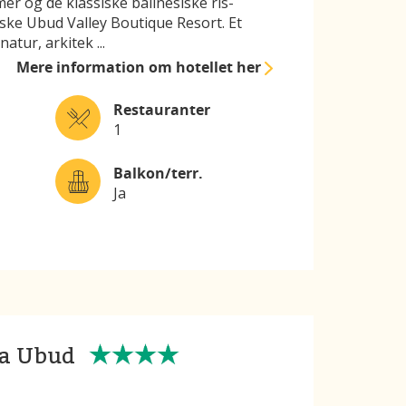
er og de klassiske balinesiske ris-
iske Ubud Valley Boutique Resort. Et
 natur, arkitek
...
Mere information
om hotellet her
Restauranter
1
Balkon/terr.
Ja
wa Ubud