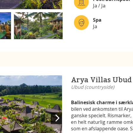
Ja / Ja
Spa
Ja
Arya Villas Ubud
Ubud (countryside)
Balinesisk charme i særkl
bilen ved ankomsten til Arya
ganske specielt. Rismarker
en helt naturlig ramme omkr
som en afslappende oase.