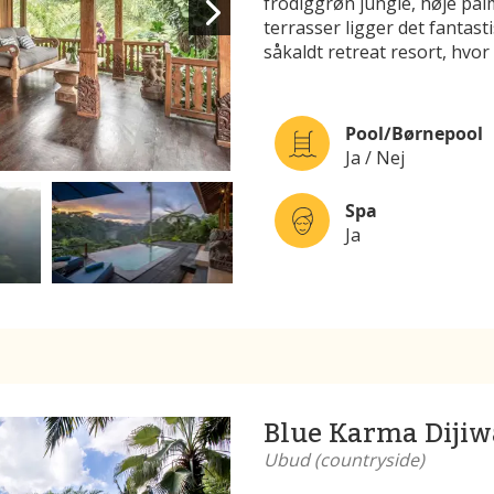
frodiggrøn jungle, høje palm
terrasser ligger det fantast
såkaldt retreat resort, hvor
Pool/Børnepool
Ja / Nej
Spa
Ja
Blue Karma Diji
Ubud (countryside)