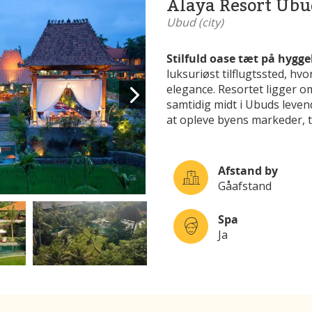
Alaya Resort Ubu
Ubud (city)
Stilfuld oase tæt på hygge
luksuriøst tilflugtssted, hv
elegance. Resortet ligger 
samtidig midt i Ubuds leven
at opleve byens markeder, 
Afstand by
Gåafstand
Spa
Ja