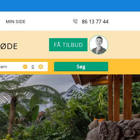
MØDE
FÅ TILBUD
86 13 77 44
MIN SIDE
MØDE
FÅ TILBUD
-
+
Børn