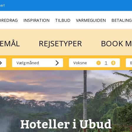
er!
SEMÅL
REJSETYPER
BOOK 
OREDRAG
INSPIRATION
TILBUD
VARMEGUIDEN
BETALING
SEMÅL
REJSETYPER
BOOK 
-
+
Voksne
Hoteller i Ubud