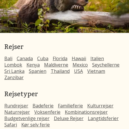
Rejser
Bali
Canada
Cuba
Florida
Hawaii
Italien
Lombok
Kenya
Maldiverne
Mexico
Seychellerne
Sri Lanka
Spanien
Thailand
USA
Vietnam
Zanzibar
Rejsetyper
Rundrejser
Badeferie
Familieferie
Kulturrejser
Naturrejser
Voksenferie
Kombinationsrejser
Budgetvenlige rejser
Deluxe Rejser
Langtidsferier
Safari
Kør selv ferie