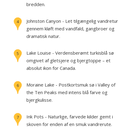
bredden.
Johnston Canyon - Let tilgængelig vandretur
4
gennem kløft med vandfald, gangbroer og
dramatisk natur.
Lake Louise - Verdensberømt turkisblå sø
5
omgivet af gletsjere og bjergtoppe – et
absolut ikon for Canada.
Moraine Lake - Postkortsmuk sø i Valley of
6
the Ten Peaks med intens blå farve og
bjergkulisse.
Ink Pots - Naturlige, farvede kilder gemt i
7
skoven for enden af en smuk vandrerute.