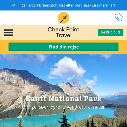
Ingen ekstra brændstoftillæg efter bestilling - Læs mere her!
Bestil tilbud
Bestil tilbud
Find din rejse
Banff National Park
Bjerge, søer, dyreliv, vandreture, natur