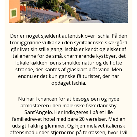
Der er noget sjældent autentisk over Ischia. På den
frodiggrønne vulkanø i den syditalienske skærgård
går livet sin stille gang. Ischia er kendt og elsket af
italienerne for de små, charmerende kystbyer, det
lokale køkken, øens smukke natur og de flotte
strande, der kantes af glasklart blåt vand. Men
endnu er det kun ganske få turister, der har
opdaget Ischia.
Nu har I chancen for at besøge øen og nyde
atmosfæren i den maleriske fiskerlandsby
Sant’Angelo. Her indlogeres I på et lille
familiedrevet hotel med bare 20 værelser. Med en
udsigt I aldrig glemmer. Og hjemmelavet italiensk
aftensmad under stjernerne på terrassen, hvor I vil