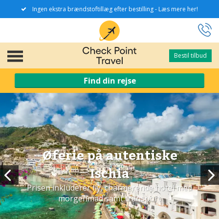
Ingen ekstra brændstoftillæg efter bestilling - Læs mere her!
Bestil tilbud
Bestil tilbud
Find din rejse
Øferie på autentiske
Ischia
Prisen inkluderer fly, charmerende hotel med
morgenmad samt transport