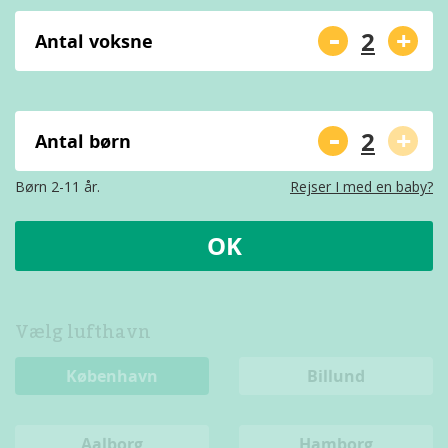
-
+
Antal voksne
-
+
Antal børn
Børn 2-11 år.
Rejser I med en baby?
OK
Vælg lufthavn
København
Billund
Aalborg
Hamborg