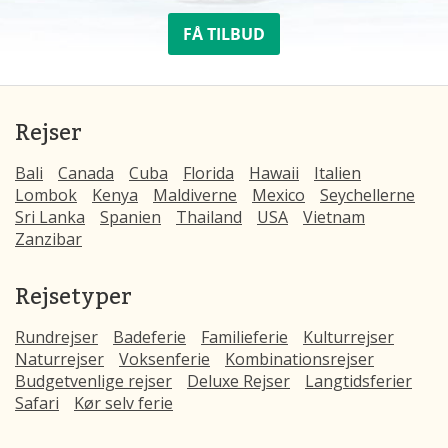
FÅ TILBUD
Rejser
Bali
Canada
Cuba
Florida
Hawaii
Italien
Lombok
Kenya
Maldiverne
Mexico
Seychellerne
Sri Lanka
Spanien
Thailand
USA
Vietnam
Zanzibar
Rejsetyper
Rundrejser
Badeferie
Familieferie
Kulturrejser
Naturrejser
Voksenferie
Kombinationsrejser
Budgetvenlige rejser
Deluxe Rejser
Langtidsferier
Safari
Kør selv ferie