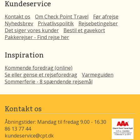
Kundeservice
Kontakt os
Om Check Point Travel
Før afrejse
Nyhedsbrev
Privatlivspolitik
Rejsebetingelser
Det siger vores kunder
Bestil et gavekort
Pakkerejser - Find rejse her
Inspiration
Kommende foredrag (online)
Se eller gense et rejseforedrag
Varmeguiden
Sommerferie - 8 spændende rejsemål
Kontakt os
Åbningstider: Mandag til fredag 9.00 - 16.30
86 13 77 44
kundeservice@cpt.dk