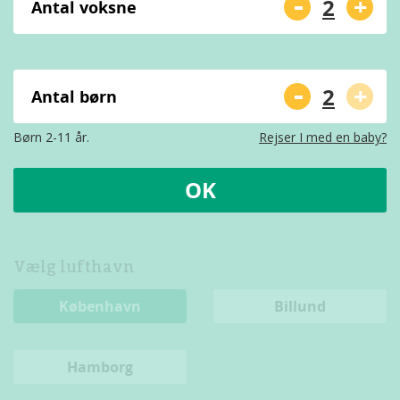
-
+
Antal voksne
-
+
Antal børn
Børn 2-11 år.
Rejser I med en baby?
OK
Vælg lufthavn
København
Billund
Hamborg