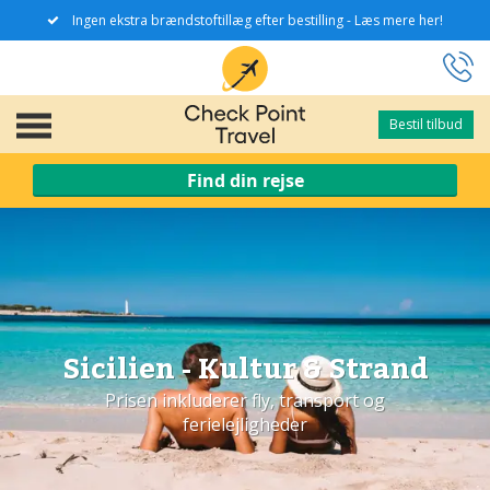
Ingen ekstra brændstoftillæg efter bestilling - Læs mere her!
Bestil tilbud
Bestil tilbud
Find din rejse
Sicilien - Kultur & Strand
Prisen inkluderer fly, transport og
ferielejligheder