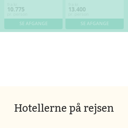
fra kr.
fra kr.
10.775
13.400
pr. person
pr. person
SE AFGANGE
SE AFGANGE
Hotellerne på rejsen