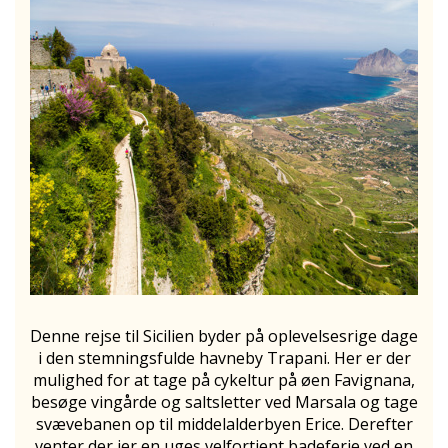
Denne rejse til Sicilien byder på oplevelsesrige dage
i den stemningsfulde havneby Trapani. Her er der
mulighed for at tage på cykeltur på øen Favignana,
besøge vingårde og saltsletter ved Marsala og tage
svævebanen op til middelalderbyen Erice. Derefter
venter der jer en uges velfortjent badeferie ved en