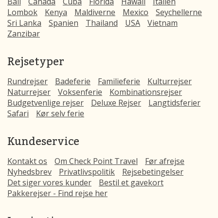
Bali
Canada
Cuba
Florida
Hawaii
Italien
Lombok
Kenya
Maldiverne
Mexico
Seychellerne
Sri Lanka
Spanien
Thailand
USA
Vietnam
Zanzibar
Rejsetyper
Rundrejser
Badeferie
Familieferie
Kulturrejser
Naturrejser
Voksenferie
Kombinationsrejser
Budgetvenlige rejser
Deluxe Rejser
Langtidsferier
Safari
Kør selv ferie
Kundeservice
Kontakt os
Om Check Point Travel
Før afrejse
Nyhedsbrev
Privatlivspolitik
Rejsebetingelser
Det siger vores kunder
Bestil et gavekort
Pakkerejser - Find rejse her