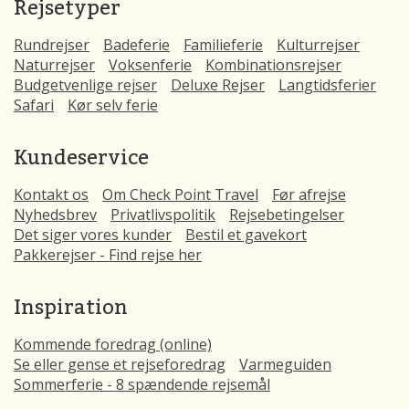
Rejsetyper
Rundrejser
Badeferie
Familieferie
Kulturrejser
Naturrejser
Voksenferie
Kombinationsrejser
Budgetvenlige rejser
Deluxe Rejser
Langtidsferier
Safari
Kør selv ferie
Kundeservice
Kontakt os
Om Check Point Travel
Før afrejse
Nyhedsbrev
Privatlivspolitik
Rejsebetingelser
Det siger vores kunder
Bestil et gavekort
Pakkerejser - Find rejse her
Inspiration
Kommende foredrag (online)
Se eller gense et rejseforedrag
Varmeguiden
Sommerferie - 8 spændende rejsemål