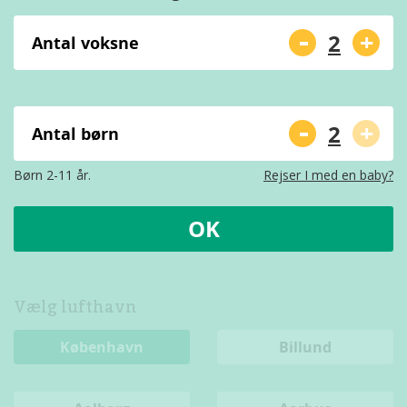
-
+
Antal voksne
-
+
Antal børn
Børn 2-11 år.
Rejser I med en baby?
OK
Vælg lufthavn
København
Billund