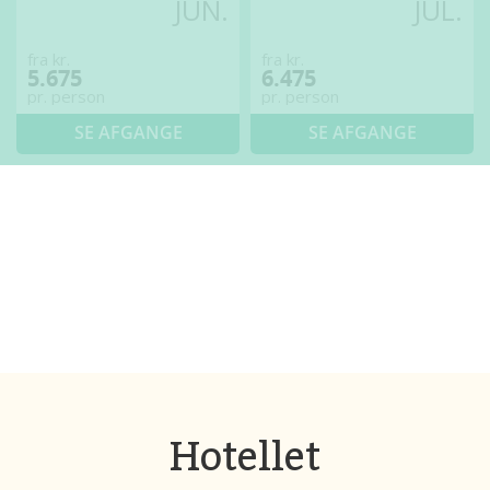
JUN.
JUL.
fra kr.
fra kr.
5.675
6.475
pr. person
pr. person
SE AFGANGE
SE AFGANGE
Hotellet