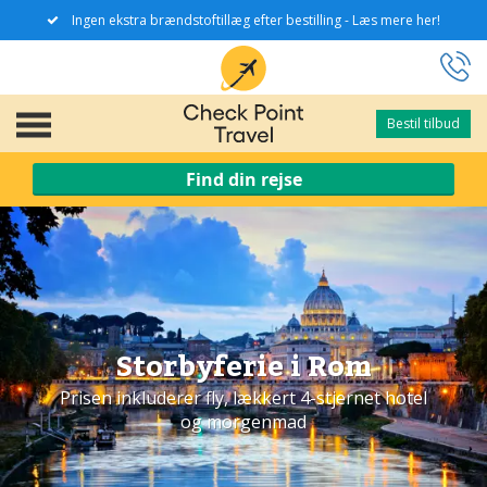
Ingen ekstra brændstoftillæg efter bestilling - Læs mere her!
Bestil tilbud
Bestil tilbud
Find din rejse
Storbyferie i Rom
Prisen inkluderer fly, lækkert 4-stjernet hotel
og morgenmad