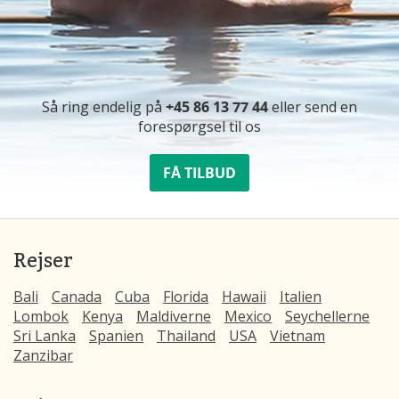
Så ring endelig på
+45 86 13 77 44
eller send en
forespørgsel til os
FÅ TILBUD
Rejser
Bali
Canada
Cuba
Florida
Hawaii
Italien
Lombok
Kenya
Maldiverne
Mexico
Seychellerne
Sri Lanka
Spanien
Thailand
USA
Vietnam
Zanzibar