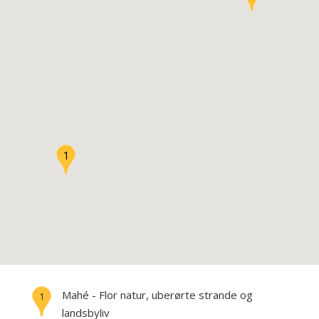
1
Mahé - Flor natur, uberørte strande og
1
landsbyliv