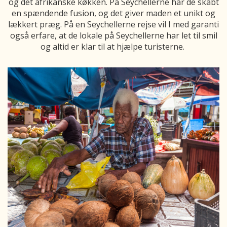
og det afrikanske køkken. På Seychellerne har de skabt
en spændende fusion, og det giver maden et unikt og
lækkert præg. På en Seychellerne rejse vil I med garanti
også erfare, at de lokale på Seychellerne har let til smil
og altid er klar til at hjælpe turisterne.