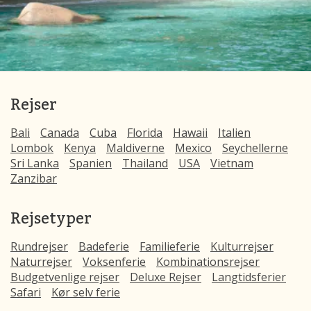
Rejser
Bali
Canada
Cuba
Florida
Hawaii
Italien
Lombok
Kenya
Maldiverne
Mexico
Seychellerne
Sri Lanka
Spanien
Thailand
USA
Vietnam
Zanzibar
Rejsetyper
Rundrejser
Badeferie
Familieferie
Kulturrejser
Naturrejser
Voksenferie
Kombinationsrejser
Budgetvenlige rejser
Deluxe Rejser
Langtidsferier
Safari
Kør selv ferie