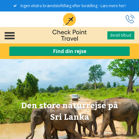
Ingen ekstra brændstoftillæg efter bestilling - Læs mere her!
Bestil tilbud
Bestil tilbud
Find din rejse
Den store naturrejse på
Sri Lanka