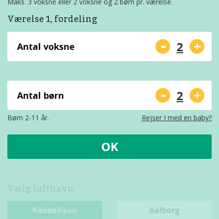
Maks. 3 voksne eller 2 voksne og 2 børn pr. værelse.
Værelse 1, fordeling
-
+
Antal voksne
-
+
Antal børn
Børn 2-11 år.
Rejser I med en baby?
OK
Vælg lufthavn
København
Aalborg