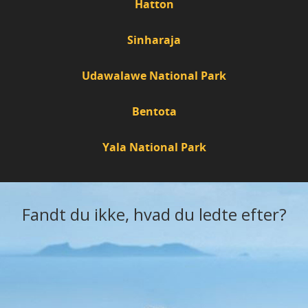
Hatton
Sinharaja
Udawalawe National Park
Bentota
Yala National Park
Fandt du ikke, hvad du ledte efter?