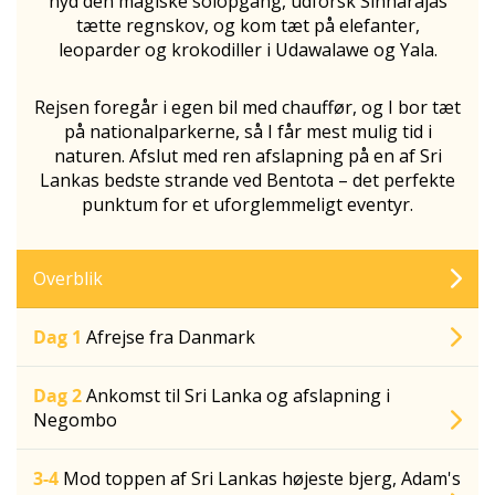
nyd den magiske solopgang, udforsk Sinharajas
tætte regnskov, og kom tæt på elefanter,
leoparder og krokodiller i Udawalawe og Yala.
Rejsen foregår i egen bil med chauffør, og I bor tæt
på nationalparkerne, så I får mest mulig tid i
naturen. Afslut med ren afslapning på en af Sri
Lankas bedste strande ved Bentota – det perfekte
punktum for et uforglemmeligt eventyr.
Overblik
Dag 1
Afrejse fra Danmark
Dag 2
Ankomst til Sri Lanka og afslapning i
Negombo
3-4
Mod toppen af Sri Lankas højeste bjerg, Adam's