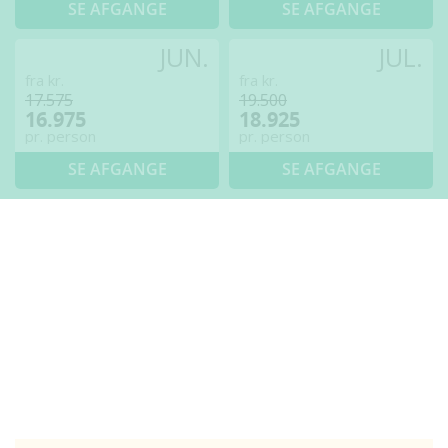
SE AFGANGE
SE AFGANGE
JUN.
JUL.
fra kr.
fra kr.
17.575
19.500
16.975
18.925
pr. person
pr. person
SE AFGANGE
SE AFGANGE