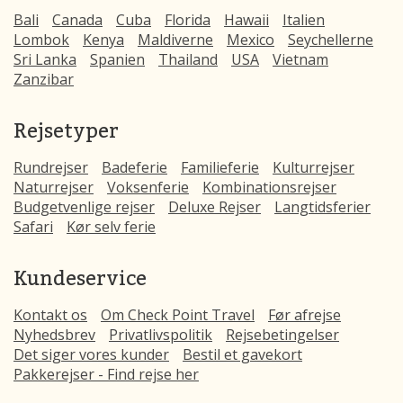
Bali
Canada
Cuba
Florida
Hawaii
Italien
Lombok
Kenya
Maldiverne
Mexico
Seychellerne
Sri Lanka
Spanien
Thailand
USA
Vietnam
Zanzibar
Rejsetyper
Rundrejser
Badeferie
Familieferie
Kulturrejser
Naturrejser
Voksenferie
Kombinationsrejser
Budgetvenlige rejser
Deluxe Rejser
Langtidsferier
Safari
Kør selv ferie
Kundeservice
Kontakt os
Om Check Point Travel
Før afrejse
Nyhedsbrev
Privatlivspolitik
Rejsebetingelser
Det siger vores kunder
Bestil et gavekort
Pakkerejser - Find rejse her