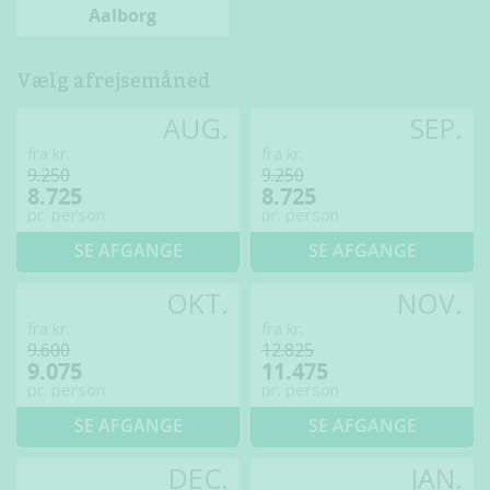
Aalborg
Vælg afrejsemåned
AUG.
SEP.
fra kr.
fra kr.
9.250
9.250
8.725
8.725
pr. person
pr. person
SE AFGANGE
SE AFGANGE
OKT.
NOV.
fra kr.
fra kr.
9.600
12.825
9.075
11.475
pr. person
pr. person
SE AFGANGE
SE AFGANGE
DEC.
JAN.