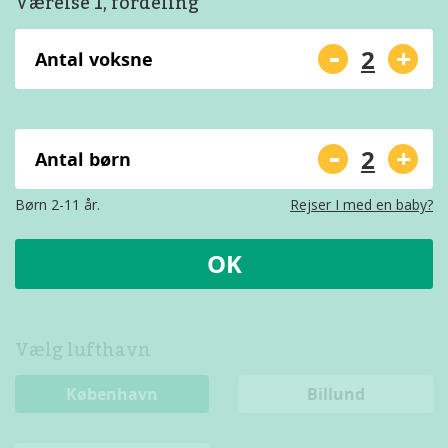
Værelse 1, fordeling
-
+
Antal voksne
-
+
Antal børn
Børn 2-11 år.
Rejser I med en baby?
OK
Vælg lufthavn
København
Billund