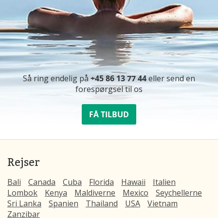
Så ring endelig på
+45 86 13 77 44
eller send en
forespørgsel til os
FÅ TILBUD
Rejser
Bali
Canada
Cuba
Florida
Hawaii
Italien
Lombok
Kenya
Maldiverne
Mexico
Seychellerne
Sri Lanka
Spanien
Thailand
USA
Vietnam
Zanzibar