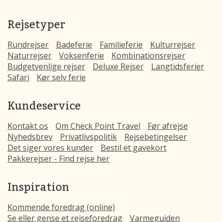
Rejsetyper
Rundrejser
Badeferie
Familieferie
Kulturrejser
Naturrejser
Voksenferie
Kombinationsrejser
Budgetvenlige rejser
Deluxe Rejser
Langtidsferier
Safari
Kør selv ferie
Kundeservice
Kontakt os
Om Check Point Travel
Før afrejse
Nyhedsbrev
Privatlivspolitik
Rejsebetingelser
Det siger vores kunder
Bestil et gavekort
Pakkerejser - Find rejse her
Inspiration
Kommende foredrag (online)
Se eller gense et rejseforedrag
Varmeguiden