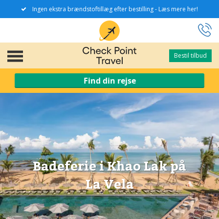
Ingen ekstra brændstoftillæg efter bestilling - Læs mere her!
Bestil tilbud
Bestil tilbud
Find din rejse
Badeferie i Khao Lak på
La Vela