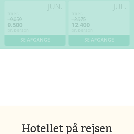
JUN.
JUL.
fra kr.
fra kr.
10.050
12.975
9.500
12.400
pr. person
pr. person
SE AFGANGE
SE AFGANGE
Hotellet på rejsen