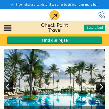
Ingen ekstra brændstoftillæg efter bestilling - Læs mere her!
Bestil tilbud
Bestil tilbud
Find din rejse