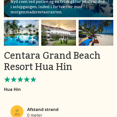
Nyd roen ved poolen og en frisk gåtur på stranden
i solopgangen, inden I fortsætter mod
morgenmadsrestauranten.
Centara Grand Beach
Resort Hua Hin
Hua Hin
Afstand strand
0 meter