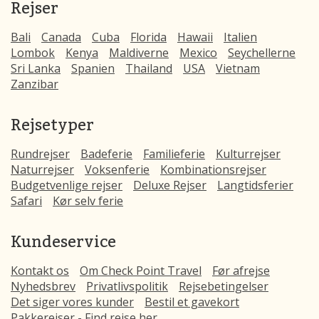
Rejser
Bali
Canada
Cuba
Florida
Hawaii
Italien
Lombok
Kenya
Maldiverne
Mexico
Seychellerne
Sri Lanka
Spanien
Thailand
USA
Vietnam
Zanzibar
Rejsetyper
Rundrejser
Badeferie
Familieferie
Kulturrejser
Naturrejser
Voksenferie
Kombinationsrejser
Budgetvenlige rejser
Deluxe Rejser
Langtidsferier
Safari
Kør selv ferie
Kundeservice
Kontakt os
Om Check Point Travel
Før afrejse
Nyhedsbrev
Privatlivspolitik
Rejsebetingelser
Det siger vores kunder
Bestil et gavekort
Pakkerejser - Find rejse her