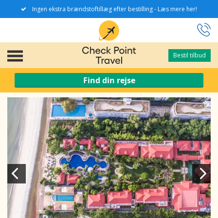
Ingen ekstra brændstoftillæg efter bestilling - Læs mere her!
Bestil tilbud
Bestil tilbud
Find din rejse