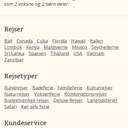
som 2 voksne og 2 børn deler.
Rejser
Bali
Canada
Cuba
Florida
Hawaii
Italien
Lombok
Kenya
Maldiverne
Mexico
Seychellerne
Sri Lanka
Spanien
Thailand
USA
Vietnam
Zanzibar
Rejsetyper
Rundrejser
Badeferie
Familieferie
Kulturrejser
Naturrejser
Voksenferie
Kombinationsrejser
Budgetvenlige rejser
Deluxe Rejser
Langtidsferier
Safari
Kør selv ferie
Kundeservice