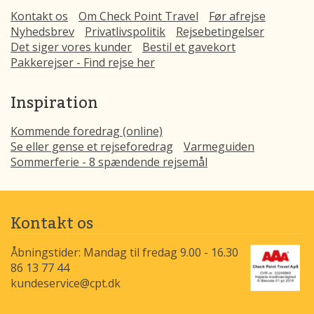
Kontakt os
Om Check Point Travel
Før afrejse
Nyhedsbrev
Privatlivspolitik
Rejsebetingelser
Det siger vores kunder
Bestil et gavekort
Pakkerejser - Find rejse her
Inspiration
Kommende foredrag (online)
Se eller gense et rejseforedrag
Varmeguiden
Sommerferie - 8 spændende rejsemål
Kontakt os
Åbningstider: Mandag til fredag 9.00 - 16.30
86 13 77 44
kundeservice@cpt.dk