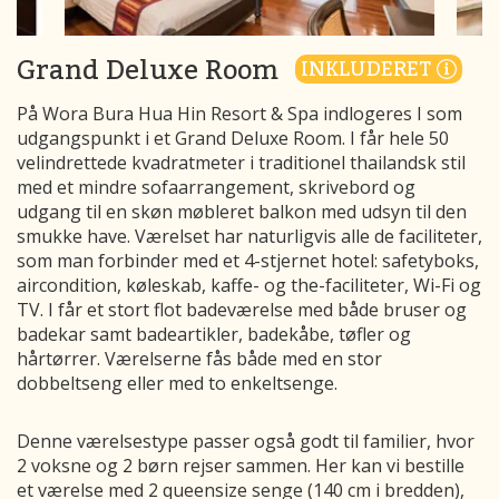
Grand Deluxe Room
INKLUDERET
På Wora Bura Hua Hin Resort & Spa indlogeres I som
udgangspunkt i et Grand Deluxe Room. I får hele 50
velindrettede kvadratmeter i traditionel thailandsk stil
med et mindre sofaarrangement, skrivebord og
udgang til en skøn møbleret balkon med udsyn til den
smukke have. Værelset har naturligvis alle de faciliteter,
som man forbinder med et 4-stjernet hotel: safetyboks,
aircondition, køleskab, kaffe- og the-faciliteter, Wi-Fi og
TV. I får et stort flot badeværelse med både bruser og
badekar samt badeartikler, badekåbe, tøfler og
hårtørrer. Værelserne fås både med en stor
dobbeltseng eller med to enkeltsenge.
Denne værelsestype passer også godt til familier, hvor
2 voksne og 2 børn rejser sammen. Her kan vi bestille
et værelse med 2 queensize senge (140 cm i bredden),