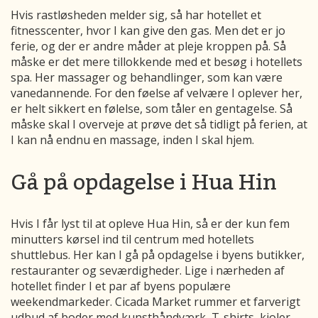
Hvis rastløsheden melder sig, så har hotellet et
fitnesscenter, hvor I kan give den gas. Men det er jo
ferie, og der er andre måder at pleje kroppen på. Så
måske er det mere tillokkende med et besøg i hotellets
spa. Her massager og behandlinger, som kan være
vanedannende. For den føelse af velvære I oplever her,
er helt sikkert en følelse, som tåler en gentagelse. Så
måske skal I overveje at prøve det så tidligt på ferien, at
I kan nå endnu en massage, inden I skal hjem.
Gå på opdagelse i Hua Hin
Hvis I får lyst til at opleve Hua Hin, så er der kun fem
minutters kørsel ind til centrum med hotellets
shuttlebus. Her kan I gå på opdagelse i byens butikker,
restauranter og seværdigheder. Lige i nærheden af
hotellet finder I et par af byens populære
weekendmarkeder. Cicada Market rummer et farverigt
udbud af boder med kunsthåndværk, T-shirts, kjoler,