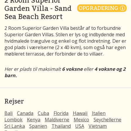
Garden Villa - Sand
OPGRADERING
Sea Beach Resort
2 Room Superior Garden Villa består af to forbundne
Superior Garden Villas. Stilen er lys og indbydende med
hvidmalede trægulve og enkel og flot indretning. Der er
god plads i værelserne (2 x 40 kvm), som også har egen
møbleret terrasse, der forbinder de to villaer.
Her er plads til maksimalt
6 voksne
eller
4 voksne og 2
barn.
Rejser
Bali
Canada
Cuba
Florida
Hawaii
Italien
Lombok
Kenya
Maldiverne
Mexico
Seychellerne
Sri Lanka
Spanien
Thailand
USA
Vietnam