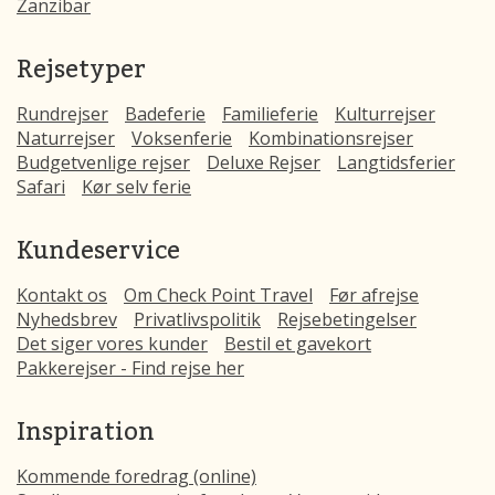
Zanzibar
Rejsetyper
Rundrejser
Badeferie
Familieferie
Kulturrejser
Naturrejser
Voksenferie
Kombinationsrejser
Budgetvenlige rejser
Deluxe Rejser
Langtidsferier
Safari
Kør selv ferie
Kundeservice
Kontakt os
Om Check Point Travel
Før afrejse
Nyhedsbrev
Privatlivspolitik
Rejsebetingelser
Det siger vores kunder
Bestil et gavekort
Pakkerejser - Find rejse her
Inspiration
Kommende foredrag (online)