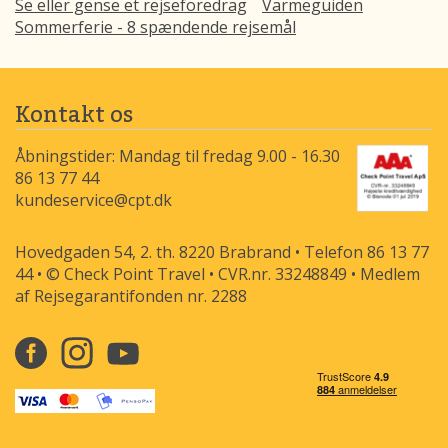
Se eller gense et rejseforedrag
Varmeguiden
Sommerferie - 8 spændende rejsemål
Kontakt os
Åbningstider: Mandag til fredag 9.00 - 16.30
86 13 77 44
kundeservice@cpt.dk
Hovedgaden 54, 2. th. 8220 Brabrand • Telefon 86 13 77
44 • © Check Point Travel • CVR.nr. 33248849 • Medlem
af Rejsegarantifonden nr. 2288