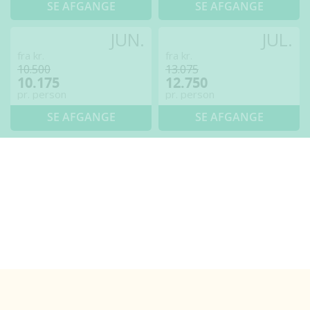
SE AFGANGE
SE AFGANGE
JUN.
JUL.
fra kr.
fra kr.
10.500
13.075
10.175
12.750
pr. person
pr. person
SE AFGANGE
SE AFGANGE