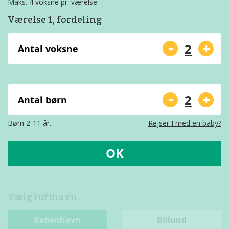
Maks. 4 voksne pr. værelse
Værelse 1, fordeling
-
+
Antal voksne
-
+
Antal børn
Børn 2-11 år.
Rejser I med en baby?
OK
Vælg lufthavn
København
Billund