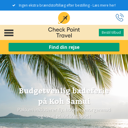
Ingen ekstra brændstoftillæg efter bestilling - Læs mere her!
Bestil tilbud
Bestil tilbud
Find din rejse
Budgetvenlig badeferie
på Koh Samui
Pakken inkluderer fly, hoteller, morgenmad
og lokal privat transport