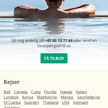
Så ring endelig på
+45 86 13 77 44
eller send en
forespørgsel til os
FÅ TILBUD
Rejser
Bali
Canada
Cuba
Florida
Hawaii
Italien
Lombok
Kenya
Maldiverne
Mexico
Seychellerne
Sri Lanka
Spanien
Thailand
USA
Vietnam
Zanzibar