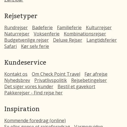
Rejsetyper
Rundrejser
Badeferie
Familieferie
Kulturrejser
Naturrejser
Voksenferie
Kombinationsrejser
Budgetvenlige rejser
Deluxe Rejser
Langtidsferier
Safari
Kør selv ferie
Kundeservice
Kontakt os
Om Check Point Travel
Før afrejse
Nyhedsbrev
Privatlivspolitik
Rejsebetingelser
Det siger vores kunder
Bestil et gavekort
Pakkerejser - Find rejse her
Inspiration
Kommende foredrag (online)
Se eller gense et rejseforedrag
Varmeguiden