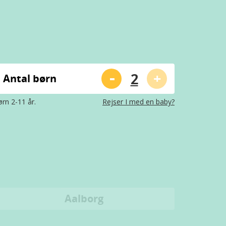
-
+
Antal børn
rn 2-11 år.
Rejser I med en baby?
Aalborg