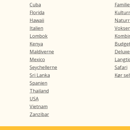
Cuba
Familie
Florida
Kulturr
Hawaii
Naturr
Italien
Voksen
Lombok
Kombin
Kenya
Budget
Maldiverne
Deluxe
Mexico
Langtid
Seychellerne
Safari
Sri Lanka
Kør sel
Spanien
Thailand
USA
Vietnam
Zanzibar