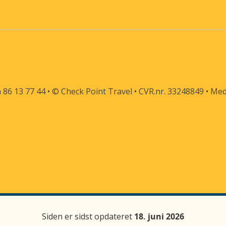
 86 13 77 44 • © Check Point Travel • CVR.nr. 33248849 • Me
Siden er sidst opdateret
18. juni 2026