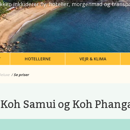
kken inkluderer fly, hoteller, morgenmad og transp
T
HOTELLERNE
VEJR & KLIMA
Deluxe
Se priser
Koh Samui og Koh Phanga