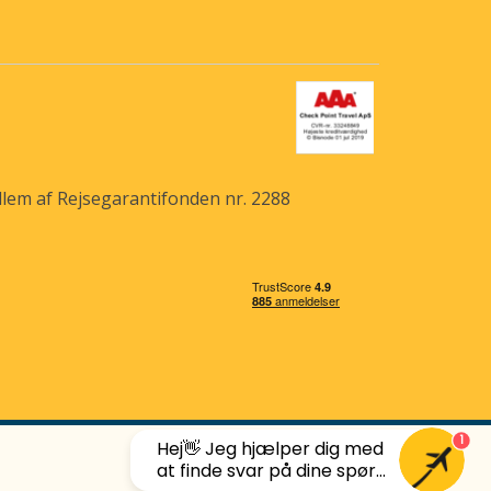
dlem af Rejsegarantifonden nr. 2288
1
Hej👋 Jeg hjælper dig med
at finde svar på dine spør...