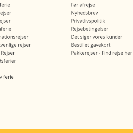
ferie
Før afrejse
ejser
Nyhedsbrev
ejser
Privatlivspolitik
ferie
Rejsebetingelser
ationsrejser
Det siger vores kunder
venlige rejser
Bestil et gavekort
 Rejser
Pakkerejser - Find rejse her
sferier
v ferie