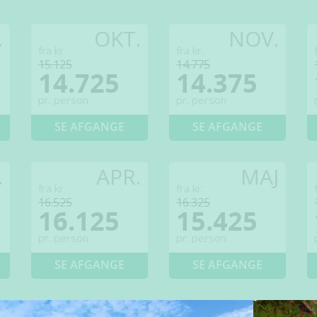
.
OKT.
NOV.
fra kr.
fra kr.
15.125
14.775
14.725
14.375
pr. person
pr. person
SE AFGANGE
SE AFGANGE
.
APR.
MAJ
fra kr.
fra kr.
16.525
16.325
16.125
15.425
pr. person
pr. person
SE AFGANGE
SE AFGANGE