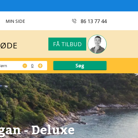
MØDE
FÅ TILBUD
86 13 77 44
MIN SIDE
MØDE
FÅ TILBUD
-
+
Børn
an - Deluxe