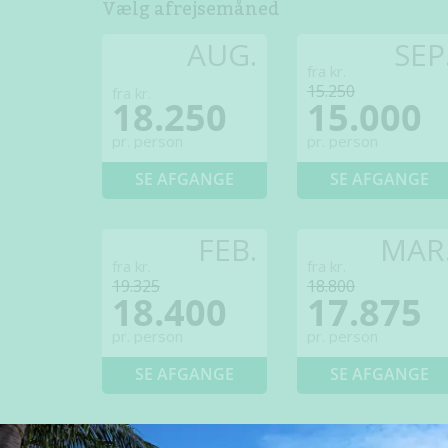
Vælg afrejsemåned
AUG.
SEP
fra kr.
15.250
fra kr.
18.250
15.000
pr. person
pr. person
SE AFGANGE
SE AFGANGE
FEB.
MAR
fra kr.
fra kr.
19.325
18.800
18.400
17.875
pr. person
pr. person
SE AFGANGE
SE AFGANGE