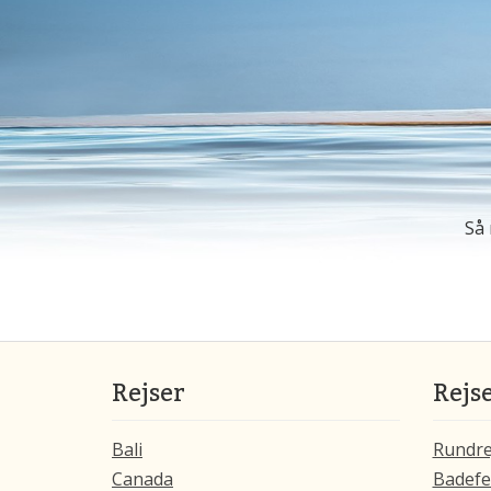
Så 
Rejser
Rejs
Bali
Rundre
Canada
Badefe