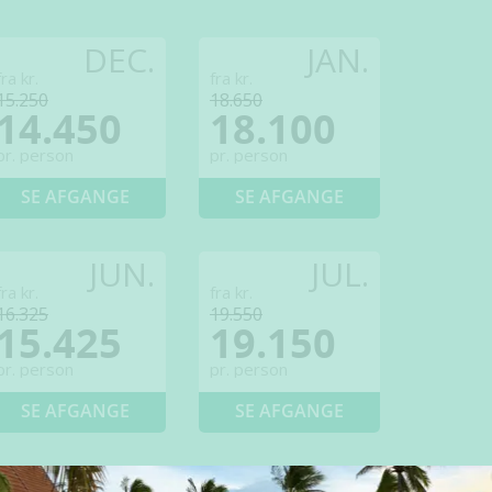
DEC.
JAN.
fra kr.
fra kr.
15.250
18.650
14.450
18.100
pr. person
pr. person
SE AFGANGE
SE AFGANGE
JUN.
JUL.
fra kr.
fra kr.
16.325
19.550
15.425
19.150
pr. person
pr. person
SE AFGANGE
SE AFGANGE