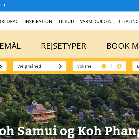
er!
SEMÅL
REJSETYPER
BOOK 
OREDRAG
INSPIRATION
TILBUD
VARMEGUIDEN
BETALING
SEMÅL
REJSETYPER
BOOK 
-
+
Voksne
oh Samui og Koh Phang