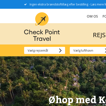
Ingen ekstra brændstoftillæg efter bestilling - Læs mere h
REJ
OM OS
F
REJ
Øhop med K