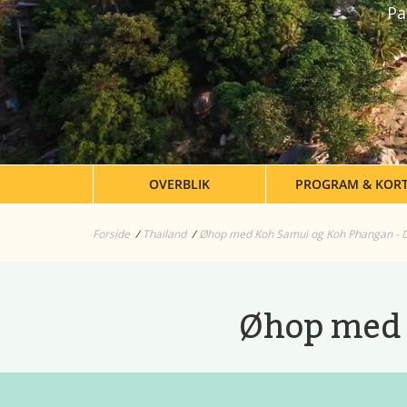
Pa
OVERBLIK
PROGRAM & KOR
Forside
Thailand
Øhop med Koh Samui og Koh Phangan - 
Øhop med 