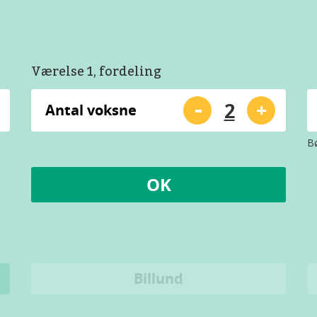
Værelse 1, fordeling
-
+
Antal voksne
Bø
OK
Billund