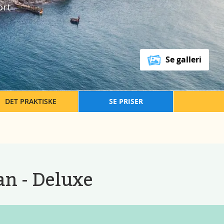
ort
Se galleri
DET PRAKTISKE
SE PRISER
n - Deluxe