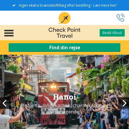
Ingen ekstra brændstoftillæg efter bestilling - Læs mere her!
Bestil tilbud
Bestil tilbud
Find din rejse
Hanoi
Historisk, livlig, kaotisk, charmerende og
velsmagende