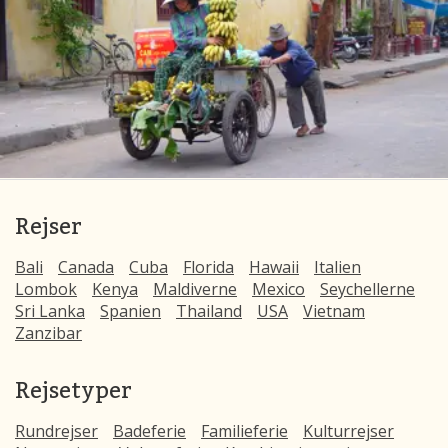
Rejser
Bali
Canada
Cuba
Florida
Hawaii
Italien
Lombok
Kenya
Maldiverne
Mexico
Seychellerne
Sri Lanka
Spanien
Thailand
USA
Vietnam
Zanzibar
Rejsetyper
Rundrejser
Badeferie
Familieferie
Kulturrejser