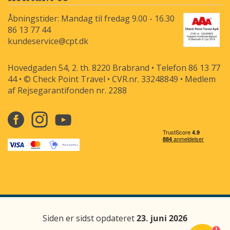
Åbningstider: Mandag til fredag 9.00 - 16.30
86 13 77 44
kundeservice@cpt.dk
Hovedgaden 54, 2. th. 8220 Brabrand • Telefon 86 13 77
44 • © Check Point Travel • CVR.nr. 33248849 • Medlem
af Rejsegarantifonden nr. 2288
Siden er sidst opdateret
23. juni 2026
1