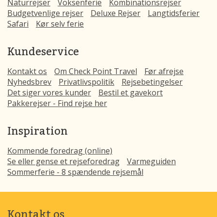
Naturrejser
Voksenferie
Kombinationsrejser
Budgetvenlige rejser
Deluxe Rejser
Langtidsferier
Safari
Kør selv ferie
Kundeservice
Kontakt os
Om Check Point Travel
Før afrejse
Nyhedsbrev
Privatlivspolitik
Rejsebetingelser
Det siger vores kunder
Bestil et gavekort
Pakkerejser - Find rejse her
Inspiration
Kommende foredrag (online)
Se eller gense et rejseforedrag
Varmeguiden
Sommerferie - 8 spændende rejsemål
Kontakt os