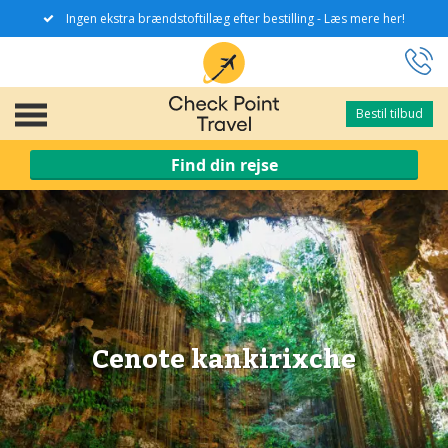
Ingen ekstra brændstoftillæg efter bestilling - Læs mere her!
Bestil tilbud
Bestil tilbud
Find din rejse
Cenote kankirixche