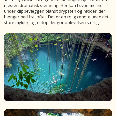
næsten dramatisk stemning. Her kan I svømme ind
under klippevæggen blandt drypsten og rødder, der
hænger ned fra loftet. Det er en rolig cenote uden det
store mylder, og netop det gør oplevelsen særlig.