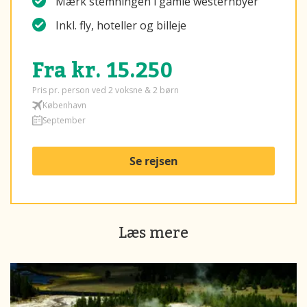
Mærk stemningen i gamle westernbyer
Inkl. fly, hoteller og billeje
Fra kr. 15.250
Pris pr. person ved 2 voksne & 2 børn
København
September
Se rejsen
Læs mere