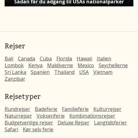
Sådan får du adgang til USAs nationalparker
Rejser
Bali
Canada
Cuba
Florida
Hawaii
Italien
Lombok
Kenya
Maldiverne
Mexico
Seychellerne
Sri Lanka
Spanien
Thailand
USA
Vietnam
Zanzibar
Rejsetyper
Rundrejser
Badeferie
Familieferie
Kulturrejser
Naturrejser
Voksenferie
Kombinationsrejser
Budgetvenlige rejser
Deluxe Rejser
Langtidsferier
Safari
Kør selv ferie