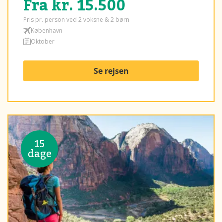
Fra kr. 15.500
Pris pr. person ved 2 voksne & 2 børn
København
Oktober
Se rejsen
15
dage