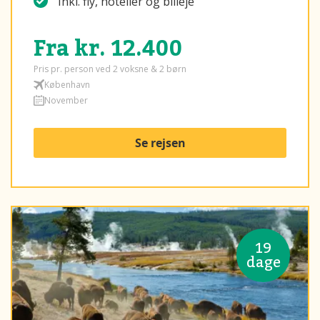
Inkl. fly, hoteller og billeje
Fra kr. 12.400
Pris pr. person ved 2 voksne & 2 børn
København
November
Se rejsen
19
dage