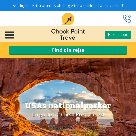
Ingen ekstra brændstoftillæg efter bestilling - Læs mere her!
Bestil tilbud
Bestil tilbud
Find din rejse
USAs nationalparker
En guide fra Check Point Travel