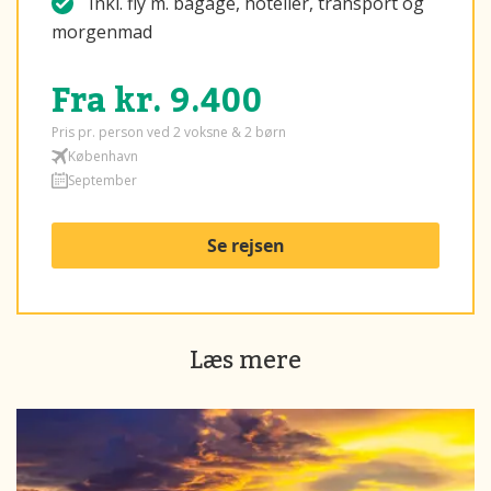
Inkl. fly m. bagage, hoteller, transport og
morgenmad
Fra kr. 9.400
Pris pr. person ved 2 voksne & 2 børn
København
September
Se rejsen
Læs mere