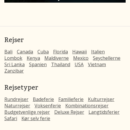
Rejser
Bali
Canada
Cuba
Florida
Hawaii
Italien
Lombok
Kenya
Maldiverne
Mexico
Seychellerne
Sri Lanka
Spanien
Thailand
USA
Vietnam
Zanzibar
Rejsetyper
Rundrejser
Badeferie
Familieferie
Kulturrejser
Naturrejser
Voksenferie
Kombinationsrejser
Budgetvenlige rejser
Deluxe Rejser
Langtidsferier
Safari
Kør selv ferie