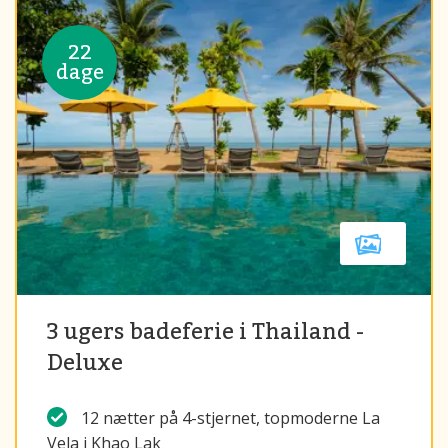
22
dage
3 ugers badeferie i Thailand -
Deluxe
12 nætter på 4-stjernet, topmoderne La
Vela i Khao Lak