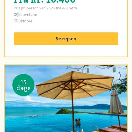
Pris pr. person ved 2 voksne & 2 børn
København
Oktober
Se rejsen
15
dage