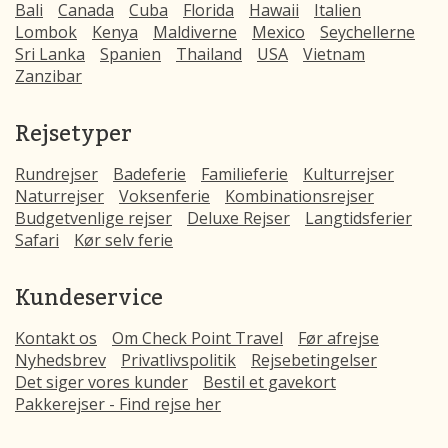
Bali
Canada
Cuba
Florida
Hawaii
Italien
Lombok
Kenya
Maldiverne
Mexico
Seychellerne
Sri Lanka
Spanien
Thailand
USA
Vietnam
Zanzibar
Rejsetyper
Rundrejser
Badeferie
Familieferie
Kulturrejser
Naturrejser
Voksenferie
Kombinationsrejser
Budgetvenlige rejser
Deluxe Rejser
Langtidsferier
Safari
Kør selv ferie
Kundeservice
Kontakt os
Om Check Point Travel
Før afrejse
Nyhedsbrev
Privatlivspolitik
Rejsebetingelser
Det siger vores kunder
Bestil et gavekort
Pakkerejser - Find rejse her