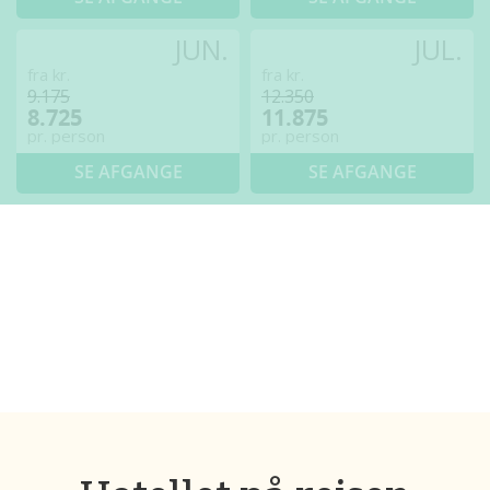
JUN.
JUL.
fra kr.
fra kr.
9.175
12.350
8.725
11.875
pr. person
pr. person
SE AFGANGE
SE AFGANGE