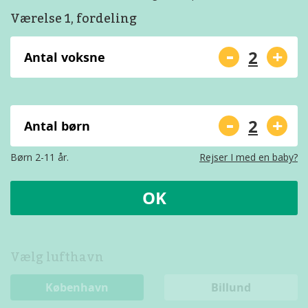
Værelse 1, fordeling
-
+
Antal voksne
-
+
Antal børn
Børn 2-11 år.
Rejser I med en baby?
OK
Vælg lufthavn
København
Billund