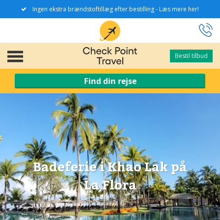
Ingen ekstra brændstoftillæg efter bestilling - Læs mere her!
Bestil tilbud
Bestil tilbud
Find din rejse
Badeferie i Khao Lak på
La Flora