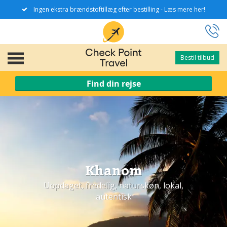
Ingen ekstra brændstoftillæg efter bestilling - Læs mere her!
Bestil tilbud
Bestil tilbud
Find din rejse
Khanom
Uopdaget, fredelig, naturskøn, lokal,
autentisk