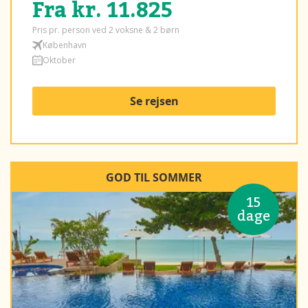
Fra kr. 11.825
Pris pr. person ved 2 voksne & 2 børn
København
Oktober
Se rejsen
GOD TIL SOMMER
15
dage