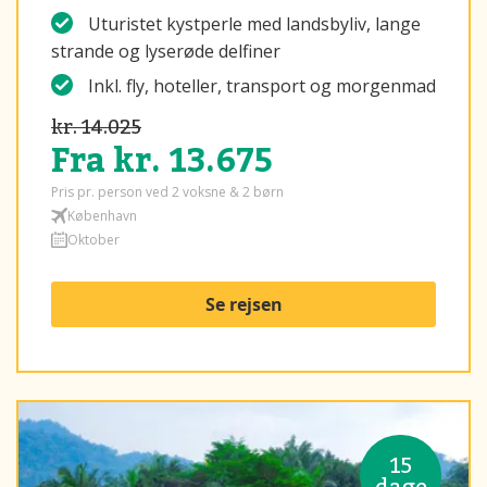
Uturistet kystperle med landsbyliv, lange
strande og lyserøde delfiner
Inkl. fly, hoteller, transport og morgenmad
kr. 14.025
Fra kr. 13.675
Pris pr. person ved 2 voksne & 2 børn
København
Oktober
Se rejsen
15
dage