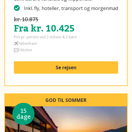
Inkl. fly, hoteller, transport og morgenmad
kr. 10.875
Fra kr. 10.425
Pris pr. person ved 2 voksne & 2 børn
København
Oktober
Se rejsen
GOD TIL SOMMER
15
dage