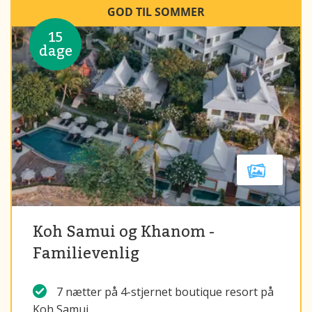
GOD TIL SOMMER
15
dage
Koh Samui og Khanom -
Familievenlig
7 nætter på 4-stjernet boutique resort på
Koh Samui