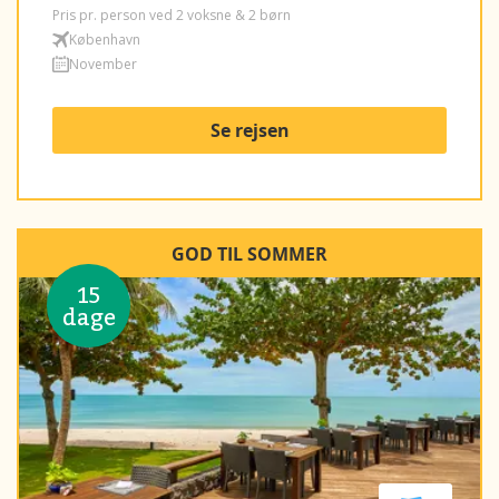
Pris pr. person ved 2 voksne & 2 børn
København
November
Se rejsen
GOD TIL SOMMER
15
dage