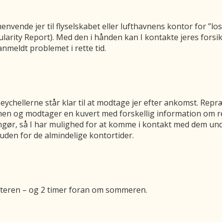
henvende jer til flyselskabet eller lufthavnens kontor for ”lo
ularity Report). Med den i hånden kan I kontakte jeres fors
meldt problemet i rette tid.
ychellerne står klar til at modtage jer efter ankomst. Rep
ommen og modtager en kuvert med forskellig information om 
gør, så I har mulighed for at komme i kontakt med dem unde
uden for de almindelige kontortider.
nteren – og 2 timer foran om sommeren.