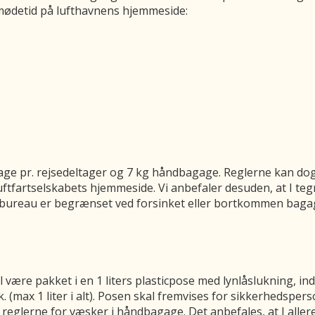
 mødetid på lufthavnens hjemmeside:
gage pr. rejsedeltager og 7 kg håndbagage. Reglerne kan dog
luftfartselskabets hjemmeside. Vi anbefaler desuden, at I t
sebureau er begrænset ved forsinket eller bortkommen baga
ære pakket i en 1 liters plasticpose med lynlåslukning, inden
 (max 1 liter i alt). Posen skal fremvises for sikkerhedspers
 reglerne for væsker i håndbagage. Det anbefales, at I alle