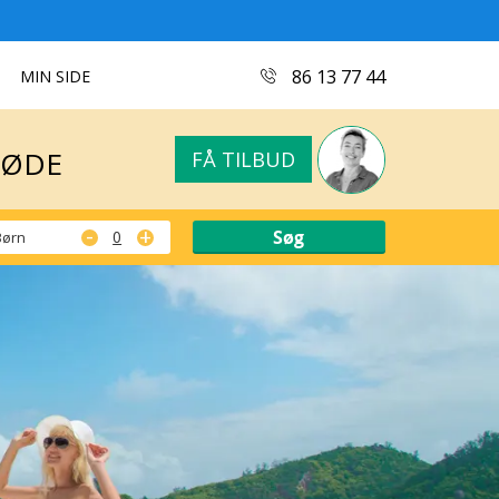
MØDE
FÅ TILBUD
86 13 77 44
MIN SIDE
MØDE
FÅ TILBUD
-
+
Børn