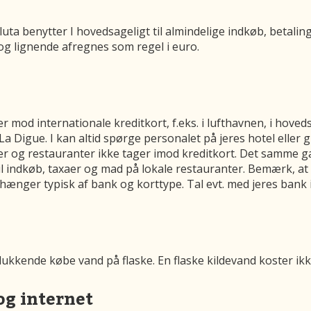
luta benytter I hovedsageligt til almindelige indkøb, betalin
e og lignende afregnes som regel i euro.
od internationale kreditkort, f.eks. i lufthavnen, i hoveds
a Digue. I kan altid spørge personalet på jeres hotel ell
og restauranter ikke tager imod kreditkort. Det samme gæ
til indkøb, taxaer og mad på lokale restauranter. Bemærk, 
ænger typisk af bank og korttype. Tal evt. med jeres bank i
lukkende købe vand på flaske. En flaske kildevand koster ik
og internet