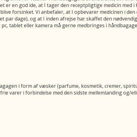
t er en god ide, at I tager den receptpligtige medicin med i 
live forsinket. Vi anbefaler, at I opbevarer medicinen i den
t par dage), og at I inden afrejse har skaffet den nødvendi
pc, tablet eller kamera må gerne medbringes i håndbagagen,
gagen i form af væsker (parfume, kosmetik, cremer, spiritus 
frie varer i forbindelse med den sidste mellemlanding og/elle