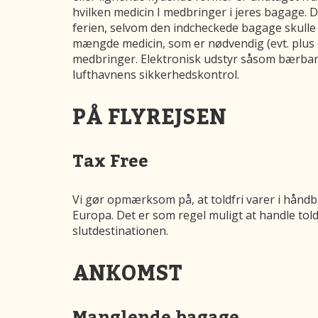
hvilken medicin I medbringer i jeres bagage. De
ferien, selvom den indcheckede bagage skulle b
mængde medicin, som er nødvendig (evt. plus e
medbringer. Elektronisk udstyr såsom bærbar 
lufthavnens sikkerhedskontrol.
PÅ FLYREJSEN
Tax Free
Vi gør opmærksom på, at toldfri varer i håndba
Europa. Det er som regel muligt at handle told
slutdestinationen.
ANKOMST
Manglende bagage