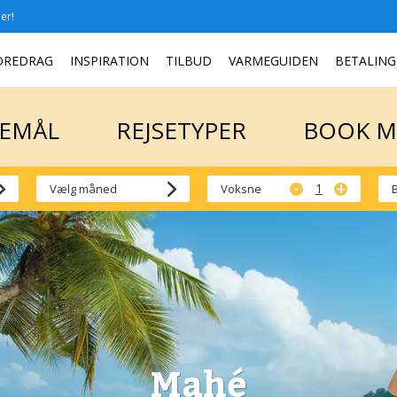
er!
SEMÅL
REJSETYPER
BOOK 
OREDRAG
INSPIRATION
TILBUD
VARMEGUIDEN
BETALING
SEMÅL
REJSETYPER
BOOK 
-
+
Voksne
Mahé