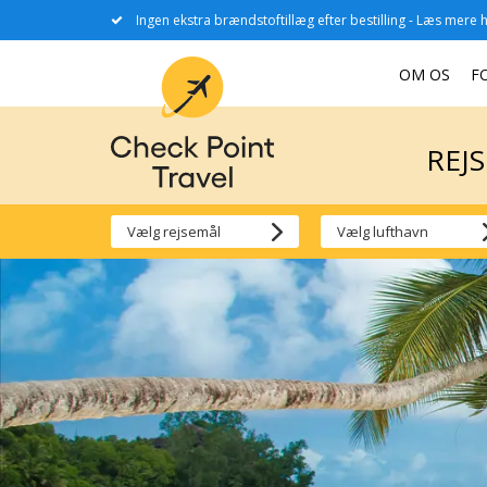
Ingen ekstra brændstoftillæg efter bestilling - Læs mere h
REJ
OM OS
F
REJ