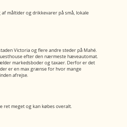
g af måltider og drikkevarer på små, lokale
taden Victoria og flere andre steder på Mahé.
er guesthouse efter den nærmeste hæveautomat.
lder markedsboder og taxaer. Derfor er det
at der er en max grænse for hvor mange
nden afrejse.
ke ret meget og kan købes overalt.