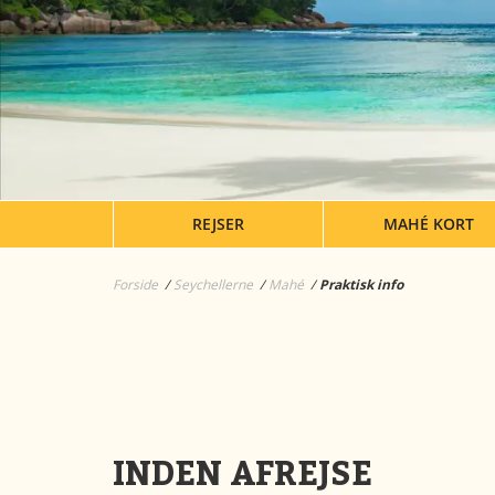
REJSER
MAHÉ KORT
Forside
Seychellerne
Mahé
Praktisk info
INDEN AFREJSE