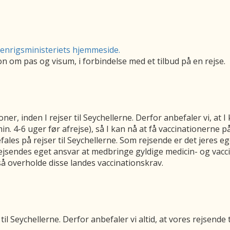
enrigsministeriets hjemmeside.
n om pas og visum, i forbindelse med et tilbud på en rejse.
oner, inden I rejser til Seychellerne. Derfor anbefaler vi, at
(min. 4-6 uger før afrejse), så I kan nå at få vaccinationerne p
les på rejser til Seychellerne. Som rejsende er det jeres ege
ejsendes eget ansvar at medbringe gyldige medicin- og vacci
gså overholde disse landes vaccinationskrav.
il Seychellerne. Derfor anbefaler vi altid, at vores rejsende