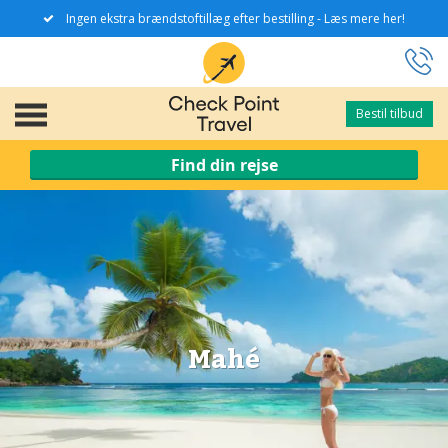
Ingen ekstra brændstoftillæg efter bestilling - Læs mere her!
Bestil tilbud
Bestil tilbud
Find din rejse
Mahé