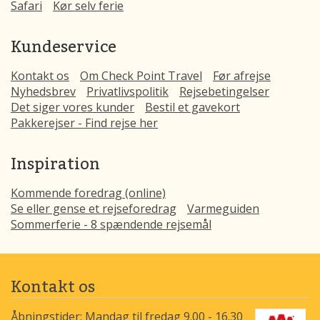
Safari
Kør selv ferie
Kundeservice
Kontakt os
Om Check Point Travel
Før afrejse
Nyhedsbrev
Privatlivspolitik
Rejsebetingelser
Det siger vores kunder
Bestil et gavekort
Pakkerejser - Find rejse her
Inspiration
Kommende foredrag (online)
Se eller gense et rejseforedrag
Varmeguiden
Sommerferie - 8 spændende rejsemål
Kontakt os
Åbningstider: Mandag til fredag 9.00 - 16.30