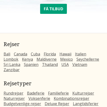
FÅ TILBUD
Rejser
Bali
Canada
Cuba
Florida
Hawaii
Italien
Lombok
Kenya
Maldiverne
Mexico
Seychellerne
Sri Lanka
Spanien
Thailand
USA
Vietnam
Zanzibar
Rejsetyper
Rundrejser
Badeferie
Familieferie
Kulturrejser
Naturrejser
Voksenferie
Kombinationsrejser
Budgetvenlige rejser
Deluxe Rejser
Langtidsferier