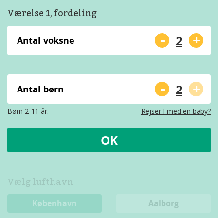
Værelse 1, fordeling
-
+
Antal voksne
-
+
Antal børn
Børn 2-11 år.
Rejser I med en baby?
OK
Vælg lufthavn
København
Aalborg