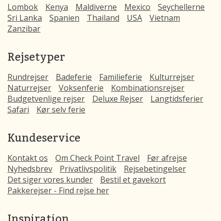
Lombok
Kenya
Maldiverne
Mexico
Seychellerne
Sri Lanka
Spanien
Thailand
USA
Vietnam
Zanzibar
Rejsetyper
Rundrejser
Badeferie
Familieferie
Kulturrejser
Naturrejser
Voksenferie
Kombinationsrejser
Budgetvenlige rejser
Deluxe Rejser
Langtidsferier
Safari
Kør selv ferie
Kundeservice
Kontakt os
Om Check Point Travel
Før afrejse
Nyhedsbrev
Privatlivspolitik
Rejsebetingelser
Det siger vores kunder
Bestil et gavekort
Pakkerejser - Find rejse her
Inspiration