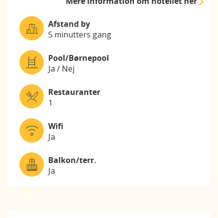
Mere information
om hotellet her
Afstand by
5 minutters gang
Pool/Børnepool
Ja / Nej
Restauranter
1
Wifi
Ja
Balkon/terr.
Ja