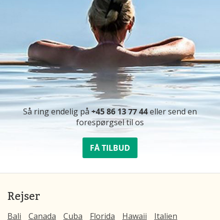
Så ring endelig på
+45 86 13 77 44
eller send en
forespørgsel til os
FÅ TILBUD
Rejser
Bali
Canada
Cuba
Florida
Hawaii
Italien