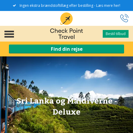
Ingen ekstra brændstoftillæg efter bestilling - Læs mere her!
Bestil tilbud
Bestil tilbud
Find din rejse
Sri Lanka og Maldiverne -
Deluxe