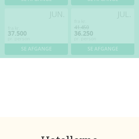
JUN.
JUL.
fra kr.
41.450
fra kr.
37.500
36.250
pr. person
pr. person
SE AFGANGE
SE AFGANGE