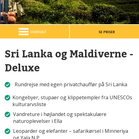
OVERSIGT
SE PRISER
Sri Lanka og Maldiverne -
Deluxe
Rundrejse med egen privatchauffør på Sri Lanka
Kongebyer, stupaer og klippetempler fra UNESCOs
kulturarvsliste
Vandreture i højlandet og spektakulære
naturoplevelser i Ella
Leoparder og elefanter – safarikørsel i Minneriya
og Yala N.P.