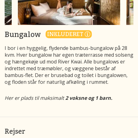
Bungalow
INKLUDERET
I bor i en hyggelig, flydende bambus-bungalow på 28
kvm. Hver bungalow har egen træterrasse med solseng
og hængekøje ud mod River Kwai. Alle bungalows er
indrettet med træmøbler, og væggene består af
bambus-flet. Der er brusebad og toilet i bungalowen,
og floden står for naturlig afkøling i rummet.
Her er plads til maksimalt
2 voksne og 1 barn.
Rejser