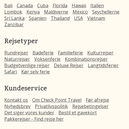
Bali
Canada
Cuba
Florida
Hawaii
Italien
Lombok
Kenya
Maldiverne
Mexico
Seychellerne
Sri Lanka
Spanien
Thailand
USA
Vietnam
Zanzibar
Rejsetyper
Rundrejser
Badeferie
Familieferie
Kulturrejser
Naturrejser
Voksenferie
Kombinationsrejser
Budgetvenlige rejser
Deluxe Rejser
Langtidsferier
Safari
Kør selv ferie
Kundeservice
Kontakt os
Om Check Point Travel
Før afrejse
Nyhedsbrev
Privatlivspolitik
Rejsebetingelser
Det siger vores kunder
Bestil et gavekort
Pakkerejser - Find rejse her