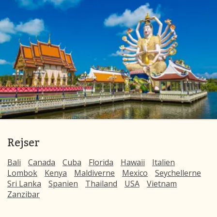
Rejser
Bali
Canada
Cuba
Florida
Hawaii
Italien
Lombok
Kenya
Maldiverne
Mexico
Seychellerne
Sri Lanka
Spanien
Thailand
USA
Vietnam
Zanzibar