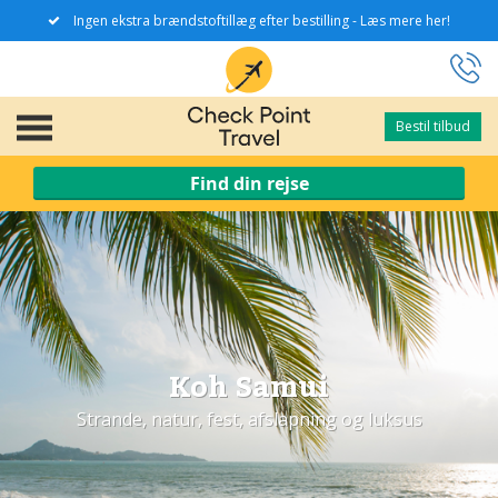
Ingen ekstra brændstoftillæg efter bestilling - Læs mere her!
Bestil tilbud
Bestil tilbud
Find din rejse
Koh Samui
Strande, natur, fest, afslapning og luksus