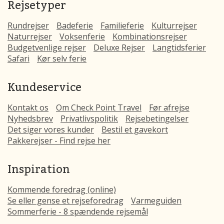
Rejsetyper
Rundrejser
Badeferie
Familieferie
Kulturrejser
Naturrejser
Voksenferie
Kombinationsrejser
Budgetvenlige rejser
Deluxe Rejser
Langtidsferier
Safari
Kør selv ferie
Kundeservice
Kontakt os
Om Check Point Travel
Før afrejse
Nyhedsbrev
Privatlivspolitik
Rejsebetingelser
Det siger vores kunder
Bestil et gavekort
Pakkerejser - Find rejse her
Inspiration
Kommende foredrag (online)
Se eller gense et rejseforedrag
Varmeguiden
Sommerferie - 8 spændende rejsemål