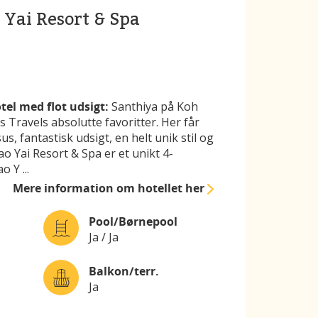
 Yai Resort & Spa
tel med flot udsigt:
Santhiya på Koh
s Travels absolutte favoritter. Her får
s, fantastisk udsigt, en helt unik stil og
o Yai Resort & Spa er et unikt 4-
Yao Y
...
Mere information
om hotellet her
Pool/Børnepool
Ja / Ja
Balkon/terr.
Ja