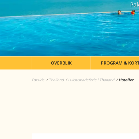
Pak
OVERBLIK
PROGRAM & KOR
Forside
Thailand
Luksusbadeferie i Thailand
Hotellet