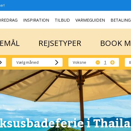
er!
SEMÅL
REJSETYPER
BOOK 
OREDRAG
INSPIRATION
TILBUD
VARMEGUIDEN
BETALING
SEMÅL
REJSETYPER
BOOK 
-
+
Voksne
ksusbadeferie i Thail