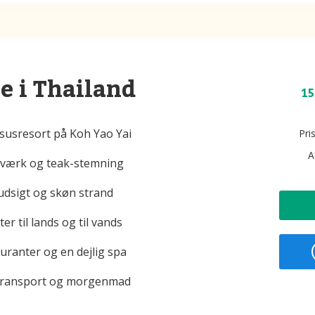
e i Thailand
15
ksusresort på Koh Yao Yai
Pri
A
dværk og teak-stemning
 udsigt og skøn strand
er til lands og til vands
uranter og en dejlig spa
r, transport og morgenmad