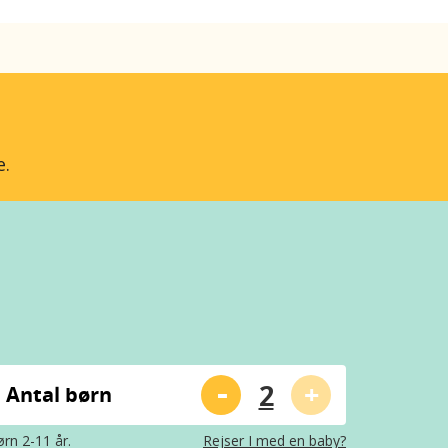
e.
-
+
Antal børn
rn 2-11 år.
Rejser I med en baby?