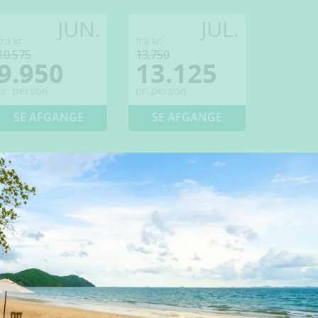
JUN.
JUL.
fra kr.
fra kr.
10.575
13.750
9.950
13.125
pr. person
pr. person
SE AFGANGE
SE AFGANGE