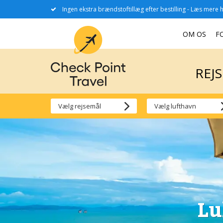
Ingen ekstra brændstoftillæg efter bestilling - Læs mere h
REJ
OM OS
F
REJ
Lu