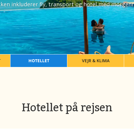
ken inkluderer fly, transport og hotel med morge
T
HOTELLET
VEJR & KLIMA
Hotellet på rejsen