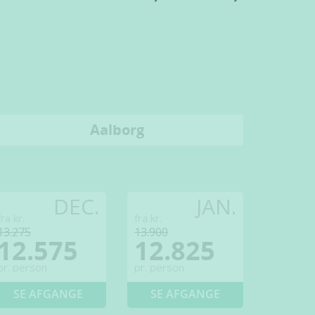
Aalborg
DEC.
JAN.
fra kr.
fra kr.
13.275
13.900
12.575
12.825
pr. person
pr. person
SE AFGANGE
SE AFGANGE