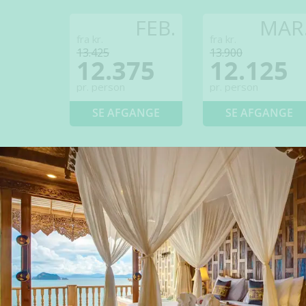
FEB.
MAR
fra kr.
fra kr.
13.425
13.900
12.375
12.125
pr. person
pr. person
SE AFGANGE
SE AFGANGE