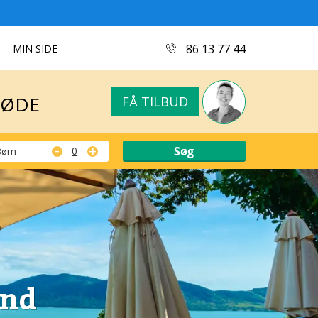
MØDE
FÅ TILBUD
86 13 77 44
MIN SIDE
MØDE
FÅ TILBUD
-
+
Børn
and