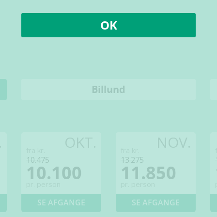
OK
Billund
.
OKT.
NOV.
fra kr.
fra kr.
10.475
13.275
10.100
11.850
pr. person
pr. person
SE AFGANGE
SE AFGANGE