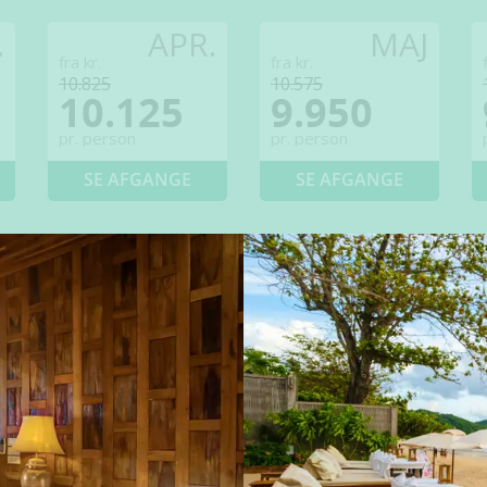
.
APR.
MAJ
fra kr.
fra kr.
10.825
10.575
10.125
9.950
pr. person
pr. person
SE AFGANGE
SE AFGANGE