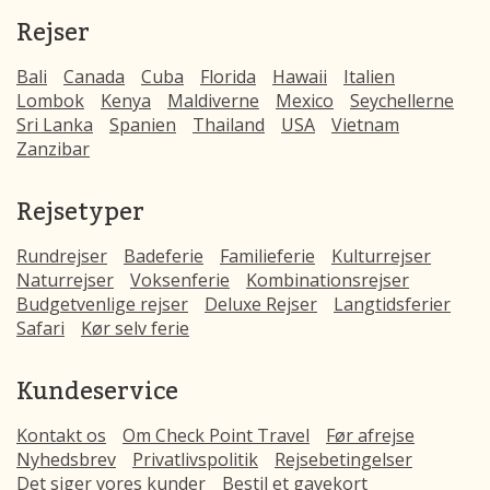
Rejser
Bali
Canada
Cuba
Florida
Hawaii
Italien
Lombok
Kenya
Maldiverne
Mexico
Seychellerne
Sri Lanka
Spanien
Thailand
USA
Vietnam
Zanzibar
Rejsetyper
Rundrejser
Badeferie
Familieferie
Kulturrejser
Naturrejser
Voksenferie
Kombinationsrejser
Budgetvenlige rejser
Deluxe Rejser
Langtidsferier
Safari
Kør selv ferie
Kundeservice
Kontakt os
Om Check Point Travel
Før afrejse
Nyhedsbrev
Privatlivspolitik
Rejsebetingelser
Det siger vores kunder
Bestil et gavekort