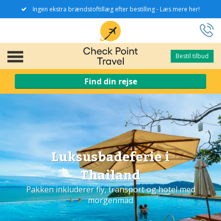
Ingen ekstra brændstoftillæg efter bestilling - Læs mere her!
Bestil tilbud
Bestil tilbud
Find din rejse
Luksusbadeferie i
Thailand
Pakken inkluderer fly, transport og hotel med
morgenmad