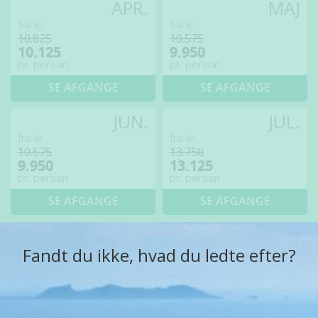
APR.
MAJ
fra kr.
fra kr.
10.825
10.575
10.125
9.950
pr. person
pr. person
SE AFGANGE
SE AFGANGE
JUN.
JUL.
fra kr.
fra kr.
10.575
13.750
9.950
13.125
pr. person
pr. person
SE AFGANGE
SE AFGANGE
Fandt du ikke, hvad du ledte efter?