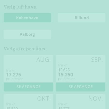
Vælg lufthavn
København
Billund
Aalborg
Vælg afrejsemåned
AUG.
SEP.
fra kr.
15.625
fra kr.
17.275
15.250
pr. person
pr. person
SE AFGANGE
SE AFGANGE
OKT.
NOV.
fra kr.
fra kr.
15.800
15.775