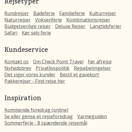
Rejsetyper
Rundrejser
Badeferie
Familieferie
Kulturrejser
Naturrejser
Voksenferie
Kombinationsrejser
Budgetvenlige rejser
Deluxe Rejser
Langtidsferier
Safari
Kør selv ferie
Kundeservice
Kontakt os
Om Check Point Travel
Før afrejse
Nyhedsbrev
Privatlivspolitik
Rejsebetingelser
Det siger vores kunder
Bestil et gavekort
Pakkerejser - Find rejse her
Inspiration
Kommende foredrag (online)
Se eller gense et rejseforedrag
Varmeguiden
Sommerferie - 8 spændende rejsemål