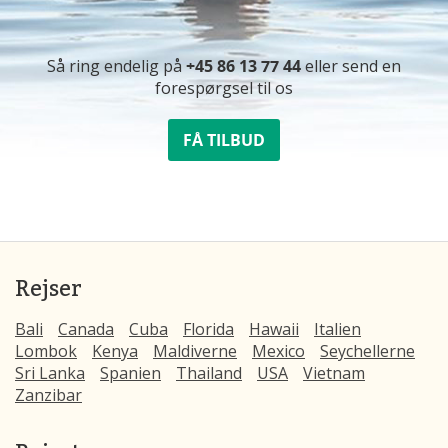
Så ring endelig på
+45 86 13 77 44
eller send en
forespørgsel til os
FÅ TILBUD
Rejser
Bali
Canada
Cuba
Florida
Hawaii
Italien
Lombok
Kenya
Maldiverne
Mexico
Seychellerne
Sri Lanka
Spanien
Thailand
USA
Vietnam
Zanzibar