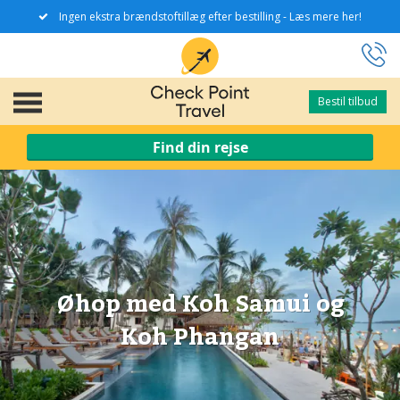
Ingen ekstra brændstoftillæg efter bestilling - Læs mere her!
Bestil tilbud
Bestil tilbud
Find din rejse
Øhop med Koh Samui og
Koh Phangan