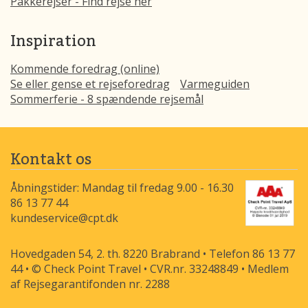
Pakkerejser - Find rejse her
Inspiration
Kommende foredrag (online)
Se eller gense et rejseforedrag
Varmeguiden
Sommerferie - 8 spændende rejsemål
Kontakt os
Åbningstider: Mandag til fredag 9.00 - 16.30
86 13 77 44
kundeservice@cpt.dk
Hovedgaden 54, 2. th. 8220 Brabrand • Telefon 86 13 77
44 • © Check Point Travel • CVR.nr. 33248849 • Medlem
af Rejsegarantifonden nr. 2288