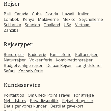
Rejser
Bali
Canada
Cuba
Florida
Hawaii
Italien
Lombok
Kenya
Maldiverne
Mexico
Seychellerne
Sri Lanka
Spanien
Thailand
USA
Vietnam
Zanzibar
Rejsetyper
Rundrejser
Badeferie
Familieferie
Kulturrejser
Naturrejser
Voksenferie
Kombinationsrejser
Budgetvenlige rejser
Deluxe Rejser
Langtidsferier
Safari
Kør selv ferie
Kundeservice
Kontakt os
Om Check Point Travel
Før afrejse
Nyhedsbrev
Privatlivspolitik
Rejsebetingelser
Det siger vores kunder
Bestil et gavekort