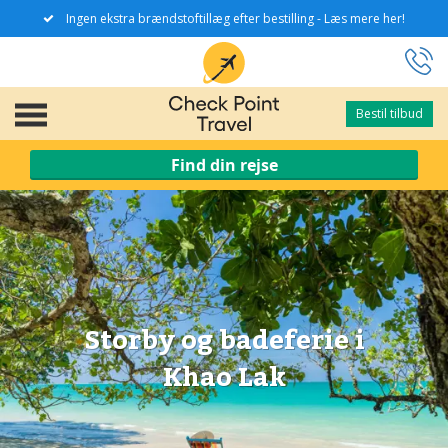
Ingen ekstra brændstoftillæg efter bestilling - Læs mere her!
Bestil tilbud
Bestil tilbud
Find din rejse
Storby og badeferie i
Khao Lak