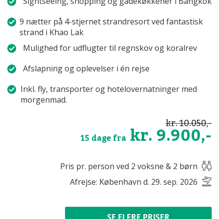
Sightseeing, shopping og gadekøkkener i Bangkok
9 nætter på 4-stjernet strandresort ved fantastisk
strand i Khao Lak
Mulighed for udflugter til regnskov og koralrev
Afslapning og oplevelser i én rejse
Inkl. fly, transporter og hotelovernatninger med
morgenmad.
kr. 10.050,-
kr. 9.900,-
15 dage fra
Pris pr. person ved 2 voksne & 2 børn
Afrejse: København d. 29. sep. 2026
SE FLERE PRISER