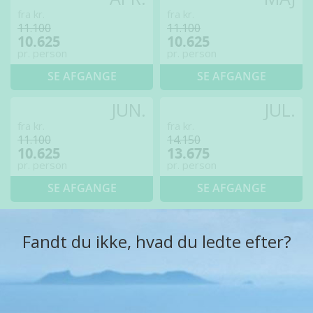
fra kr.
fra kr.
11.100
11.100
10.625
10.625
pr. person
pr. person
SE AFGANGE
SE AFGANGE
JUN.
JUL.
fra kr.
fra kr.
11.100
14.150
10.625
13.675
pr. person
pr. person
SE AFGANGE
SE AFGANGE
Fandt du ikke, hvad du ledte efter?