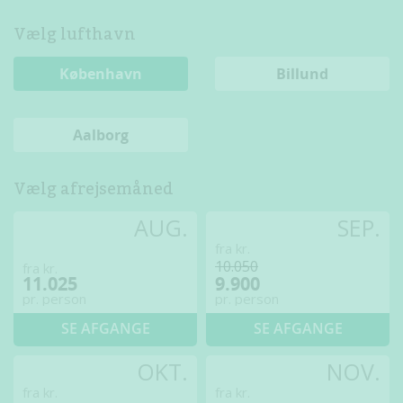
Vælg lufthavn
København
Billund
Aalborg
Vælg afrejsemåned
AUG.
SEP.
fra kr.
10.050
fra kr.
11.025
9.900
pr. person
pr. person
SE AFGANGE
SE AFGANGE
OKT.
NOV.
fra kr.
fra kr.